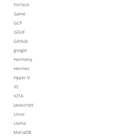
FinTech
Game
GCP
GGUF
GitHub
google
Harmony
Hermes
Hyper-V
IIS
IOTA
Javascript
Linux
Llama
MariaDB