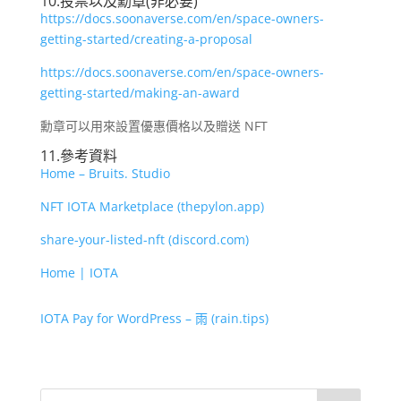
10.投票以及勳章(非必要)
https://docs.soonaverse.com/en/space-owners-
getting-started/creating-a-proposal
https://docs.soonaverse.com/en/space-owners-
getting-started/making-an-award
勳章可以用來設置優惠價格以及贈送 NFT
11.參考資料
Home – Bruits. Studio
NFT IOTA Marketplace (thepylon.app)
share-your-listed-nft (discord.com)
Home | IOTA
IOTA Pay for WordPress – 雨 (rain.tips)