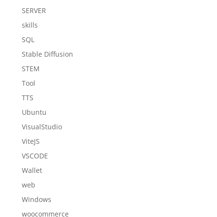
SERVER
skills
SQL
Stable Diffusion
STEM
Tool
TTS
Ubuntu
VisualStudio
ViteJS
VSCODE
Wallet
web
Windows
woocommerce