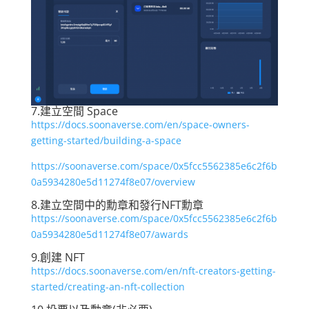
7.建立空間 Space
https://docs.soonaverse.com/en/space-owners-
getting-started/building-a-space
https://soonaverse.com/space/0x5fcc5562385e6c2f6b
0a5934280e5d11274f8e07/overview
8.建立空間中的勳章和發行NFT勳章
https://soonaverse.com/space/0x5fcc5562385e6c2f6b
0a5934280e5d11274f8e07/awards
9.創建 NFT
https://docs.soonaverse.com/en/nft-creators-getting-
started/creating-an-nft-collection