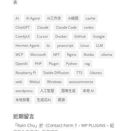
表
AI
AI Agent
AI工作流
AI繪圖
cache
ChatGPT
Claude
Claude Code
codex
ComfyUI
Cursor
Docker
GitHub
Google
Hermes Agent
iis
javascript
Linux
LLM
MCP
Microsoft
NFT
Nginx
Nvidia
ollama
OpenAI
PHP
Plugin
Python
rag
Raspberry Pi
Stable Diffusion
TTS
Ubuntu
web
Webui
Windows
woocommerce
wordpress
人工智慧
圖像生成
本地 AI
本地部署
生成式AI
開源
近期留言
「
Rain Chu
」於〈
Contact Form 7 – WP PLUGINS – 紀