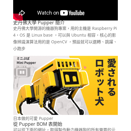
史丹佛大學 Pupper 簡介
史丹佛大學開源的機器狗專案，用的主機是 Raspberry Pi
4，OS 是 Linux base ，可以與 Ubuntu 相容，核心的影
像辨識演算法用的是 OpenCV ，預設就可以選轉、跳躍、
小跑步
日本做的可愛 Pupper
從 Pupper BOM 表開始
可以從下面的網址，取得製作動力機器狗的所有需要的元