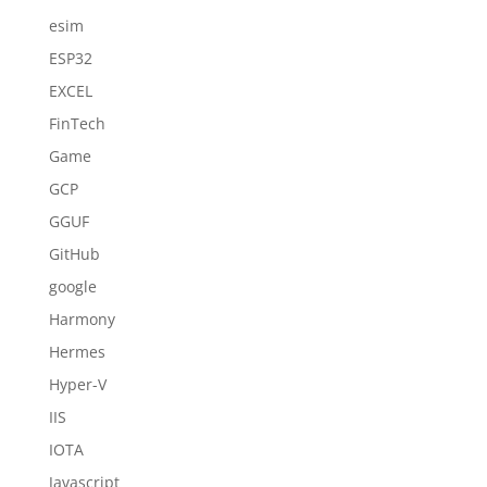
esim
ESP32
EXCEL
FinTech
Game
GCP
GGUF
GitHub
google
Harmony
Hermes
Hyper-V
IIS
IOTA
Javascript