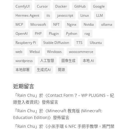
ComfyUI
Cursor
Docker
GitHub
Google
Hermes Agent
iis
javascript
Linux
LLM
MCP
Microsoft
NFT
Nginx
Nvidia
ollama
OpenAI
PHP
Plugin
Python
rag
Raspberry Pi
Stable Diffusion
TTS
Ubuntu
web
Webui
Windows
woocommerce
wordpress
人工智慧
圖像生成
本地 AI
本地部署
生成式AI
開源
近期留言
「
Rain Chu
」於〈
Contact Form 7 – WP PLUGINS – 紀
錄登入者資訊
〉發佈留言
「
Rain Chu
」於〈
Minecraft 教育版 (Minecraft:
Education Edition)
〉發佈留言
「
Rain Chu
」於〈
小米手環 6 NFC 手把手教學，將門禁