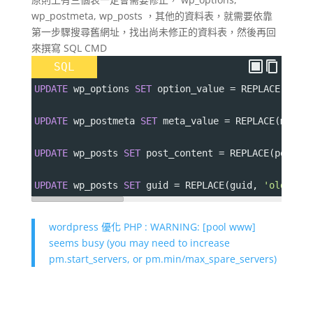
wp_postmeta, wp_posts ，其他的資料表，就需要依靠
第一步驟搜尋舊網址，找出尚未修正的資料表，然後再回
來撰寫 SQL CMD
SQL
UPDATE
 wp_options 
SET
 option_value 
=
 REPLACE
(
opti
UPDATE
 wp_postmeta 
SET
 meta_value 
=
 REPLACE
(
meta_
UPDATE
 wp_posts 
SET
 post_content 
=
 REPLACE
(
post_c
UPDATE
 wp_posts 
SET
 guid 
=
 REPLACE
(
guid
,
'old'
,
'
wordpress 優化 PHP : WARNING: [pool www]
seems busy (you may need to increase
pm.start_servers, or pm.min/max_spare_servers)