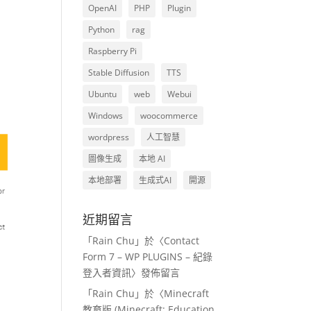
OpenAI
PHP
Plugin
Python
rag
Raspberry Pi
Stable Diffusion
TTS
Ubuntu
web
Webui
Windows
woocommerce
wordpress
人工智慧
圖像生成
本地 AI
本地部署
生成式AI
開源
近期留言
「
Rain Chu
」於〈
Contact
Form 7 – WP PLUGINS – 紀錄
登入者資訊
〉發佈留言
「
Rain Chu
」於〈
Minecraft
教育版 (Minecraft: Education