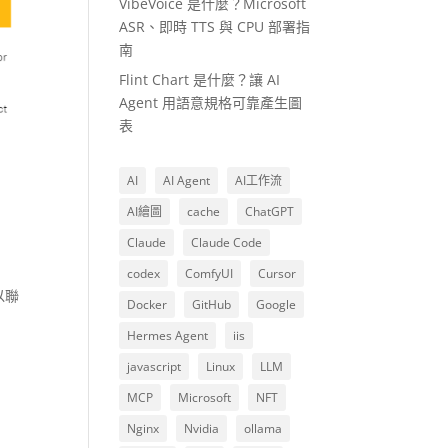
VibeVoice 是什麼？Microsoft
ASR、即時 TTS 與 CPU 部署指
南
Flint Chart 是什麼？讓 AI
Agent 用語意規格可靠產生圖
表
AI
AI Agent
AI工作流
AI繪圖
cache
ChatGPT
Claude
Claude Code
codex
ComfyUI
Cursor
以聯
Docker
GitHub
Google
Hermes Agent
iis
javascript
Linux
LLM
MCP
Microsoft
NFT
Nginx
Nvidia
ollama