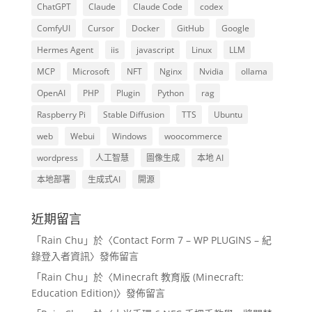
ChatGPT
Claude
Claude Code
codex
ComfyUI
Cursor
Docker
GitHub
Google
Hermes Agent
iis
javascript
Linux
LLM
MCP
Microsoft
NFT
Nginx
Nvidia
ollama
OpenAI
PHP
Plugin
Python
rag
Raspberry Pi
Stable Diffusion
TTS
Ubuntu
web
Webui
Windows
woocommerce
wordpress
人工智慧
圖像生成
本地 AI
本地部署
生成式AI
開源
近期留言
「
Rain Chu
」於〈
Contact Form 7 – WP PLUGINS – 紀
錄登入者資訊
〉發佈留言
「
Rain Chu
」於〈
Minecraft 教育版 (Minecraft:
Education Edition)
〉發佈留言