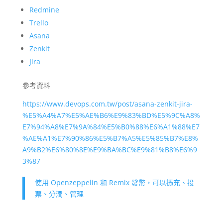
Redmine
Trello
Asana
Zenkit
Jira
參考資料
https://www.devops.com.tw/post/asana-zenkit-jira-
%E5%A4%A7%E5%AE%B6%E9%83%BD%E5%9C%A8%
E7%94%A8%E7%9A%84%E5%B0%88%E6%A1%88%E7
%AE%A1%E7%90%86%E5%B7%A5%E5%85%B7%E8%
A9%B2%E6%80%8E%E9%BA%BC%E9%81%B8%E6%9
3%87
使用 Openzeppelin 和 Remix 發幣，可以擴充、投
票、分潤、管理