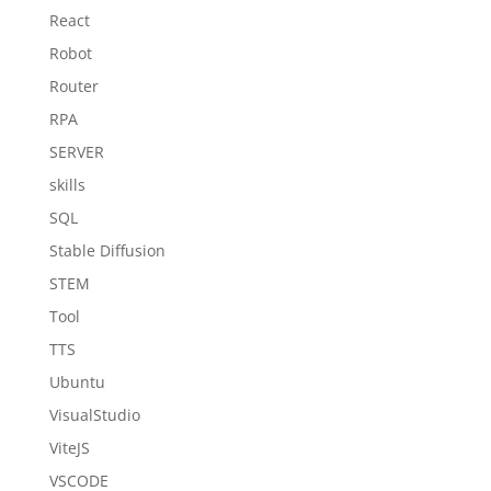
React
Robot
Router
RPA
SERVER
skills
SQL
Stable Diffusion
STEM
Tool
TTS
Ubuntu
VisualStudio
ViteJS
VSCODE