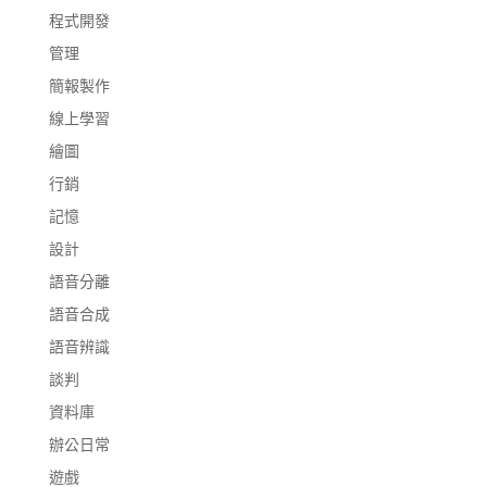
程式開發
管理
簡報製作
線上學習
繪圖
行銷
記憶
設計
語音分離
語音合成
語音辨識
談判
資料庫
辦公日常
遊戲