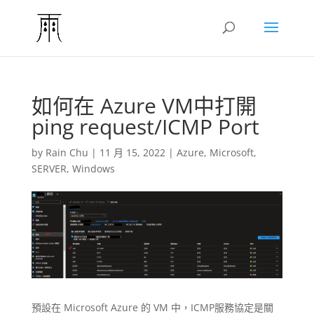
如何在 Azure VM中打開
ping request/ICMP Port
by
Rain Chu
|
11 月 15, 2022
|
Azure
,
Microsoft
,
SERVER
,
Windows
預設在 Microsoft Azure 的 VM 中，ICMP服務協定是關