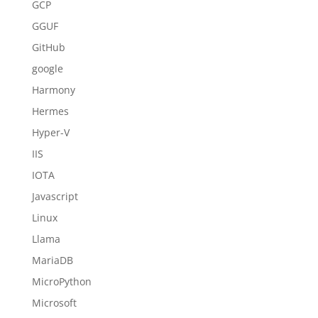
GCP
GGUF
GitHub
google
Harmony
Hermes
Hyper-V
IIS
IOTA
Javascript
Linux
Llama
MariaDB
MicroPython
Microsoft