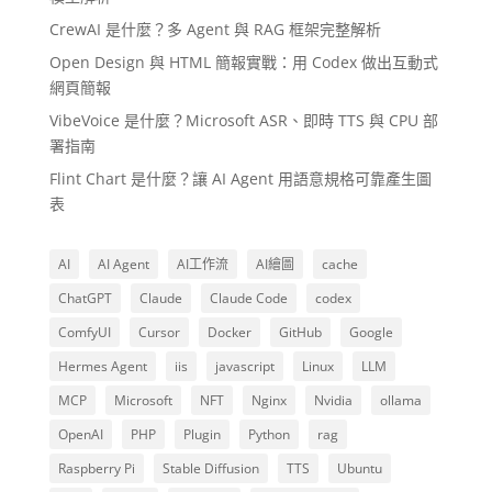
CrewAI 是什麼？多 Agent 與 RAG 框架完整解析
Open Design 與 HTML 簡報實戰：用 Codex 做出互動式
網頁簡報
VibeVoice 是什麼？Microsoft ASR、即時 TTS 與 CPU 部
署指南
Flint Chart 是什麼？讓 AI Agent 用語意規格可靠產生圖
表
AI
AI Agent
AI工作流
AI繪圖
cache
ChatGPT
Claude
Claude Code
codex
ComfyUI
Cursor
Docker
GitHub
Google
Hermes Agent
iis
javascript
Linux
LLM
MCP
Microsoft
NFT
Nginx
Nvidia
ollama
OpenAI
PHP
Plugin
Python
rag
Raspberry Pi
Stable Diffusion
TTS
Ubuntu