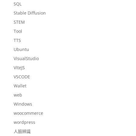
SQL
Stable Diffusion
STEM
Tool
TTS
Ubuntu
VisualStudio
ViteJS
VSCODE
Wallet
web
Windows
woocommerce
wordpress
人臉辨識