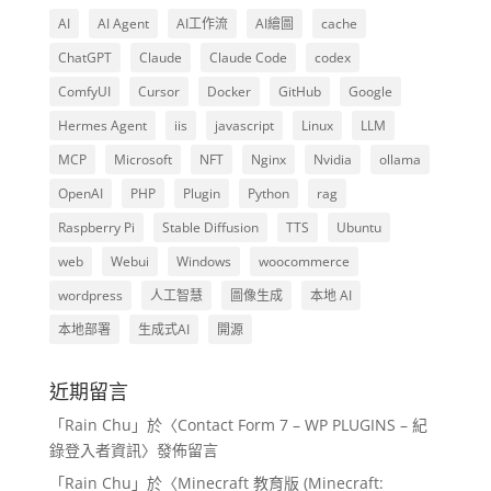
AI
AI Agent
AI工作流
AI繪圖
cache
ChatGPT
Claude
Claude Code
codex
ComfyUI
Cursor
Docker
GitHub
Google
Hermes Agent
iis
javascript
Linux
LLM
MCP
Microsoft
NFT
Nginx
Nvidia
ollama
OpenAI
PHP
Plugin
Python
rag
Raspberry Pi
Stable Diffusion
TTS
Ubuntu
web
Webui
Windows
woocommerce
wordpress
人工智慧
圖像生成
本地 AI
本地部署
生成式AI
開源
近期留言
「
Rain Chu
」於〈
Contact Form 7 – WP PLUGINS – 紀
錄登入者資訊
〉發佈留言
「
Rain Chu
」於〈
Minecraft 教育版 (Minecraft: