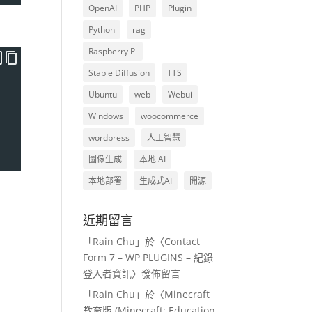
OpenAI
PHP
Plugin
Python
rag
Raspberry Pi
Stable Diffusion
TTS
Ubuntu
web
Webui
Windows
woocommerce
wordpress
人工智慧
圖像生成
本地 AI
本地部署
生成式AI
開源
近期留言
「
Rain Chu
」於〈
Contact
Form 7 – WP PLUGINS – 紀錄
登入者資訊
〉發佈留言
「
Rain Chu
」於〈
Minecraft
教育版 (Minecraft: Education