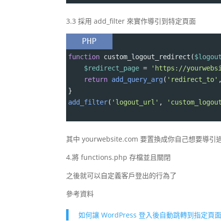
3.3 採用 add_filter 來實作導引到特定頁面
PHP
function
custom_logout_redirect
(
$logou
$redirect_page
=
'https://yourwebs
return
add_query_arg
(
'redirect_to'
}
add_filter
(
'logout_url'
, 
'custom_logou
其中 yourwebsite.com 要置換成你自己想要導
4.將 functions.php 存檔並且關閉
之後就可以自定義客戶登出的行為了
參考資料
如何讓 WordPress 登入後自動跳轉到指定頁面