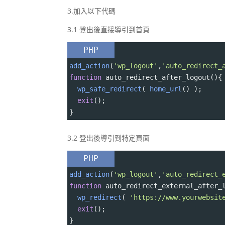
3.加入以下代碼
3.1 登出後直接導引到首頁
PHP
add_action
(
'wp_logout'
,
'auto_redirect_
function
auto_redirect_after_logout
(){
wp_safe_redirect
( 
home_url
() );
exit
();
}
3.2 登出後導引到特定頁面
PHP
add_action
(
'wp_logout'
,
'auto_redirect_
function
auto_redirect_external_after_
wp_redirect
( 
'https://www.yourwebsit
exit
();
}