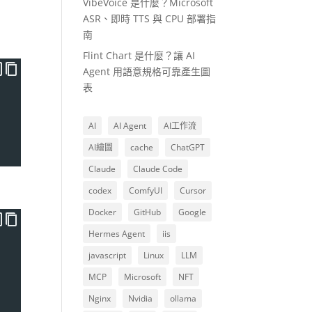
VibeVoice 是什麼？Microsoft
ASR、即時 TTS 與 CPU 部署指
南
Flint Chart 是什麼？讓 AI
Agent 用語意規格可靠產生圖
表
AI
AI Agent
AI工作流
AI繪圖
cache
ChatGPT
Claude
Claude Code
codex
ComfyUI
Cursor
Docker
GitHub
Google
Hermes Agent
iis
javascript
Linux
LLM
MCP
Microsoft
NFT
Nginx
Nvidia
ollama