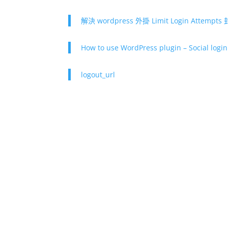
解決 wordpress 外掛 Limit Login Attem
How to use WordPress plugin – Social logi
logout_url