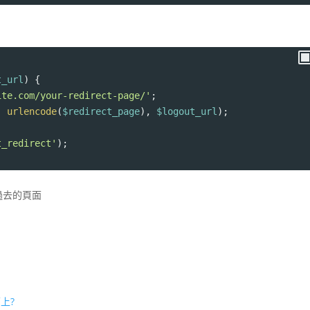
t_url
) {
ite.com/your-redirect-page/'
;
, 
urlencode
(
$redirect_page
), 
$logout_url
);
t_redirect'
);
引過去的頁面
上?