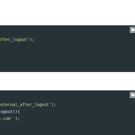
after_logout'
);
external_after_logout'
);
logout
(){
e.com'
 );