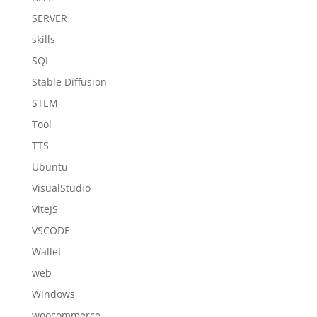
SERVER
skills
SQL
Stable Diffusion
STEM
Tool
TTS
Ubuntu
VisualStudio
ViteJS
VSCODE
Wallet
web
Windows
woocommerce