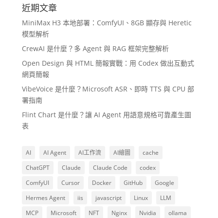
近期文章
MiniMax H3 本地部署：ComfyUI、8GB 顯存與 Heretic
模型解析
CrewAI 是什麼？多 Agent 與 RAG 框架完整解析
Open Design 與 HTML 簡報實戰：用 Codex 做出互動式
網頁簡報
VibeVoice 是什麼？Microsoft ASR、即時 TTS 與 CPU 部
署指南
Flint Chart 是什麼？讓 AI Agent 用語意規格可靠產生圖
表
AI
AI Agent
AI工作流
AI繪圖
cache
ChatGPT
Claude
Claude Code
codex
ComfyUI
Cursor
Docker
GitHub
Google
Hermes Agent
iis
javascript
Linux
LLM
MCP
Microsoft
NFT
Nginx
Nvidia
ollama