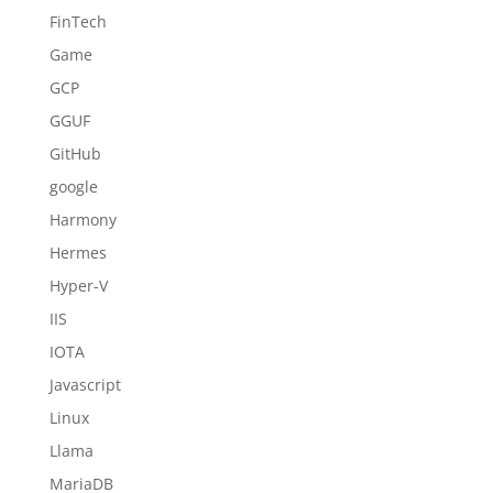
FinTech
Game
GCP
GGUF
GitHub
google
Harmony
Hermes
Hyper-V
IIS
IOTA
Javascript
Linux
Llama
MariaDB