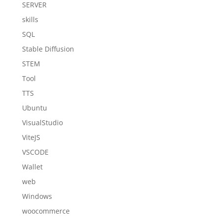
SERVER
skills
SQL
Stable Diffusion
STEM
Tool
TTS
Ubuntu
VisualStudio
ViteJS
VSCODE
Wallet
web
Windows
woocommerce