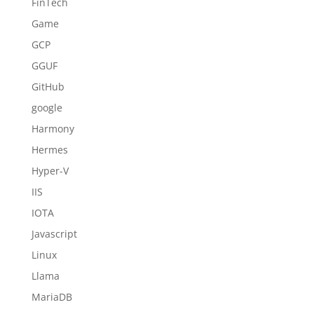
FinTech
Game
GCP
GGUF
GitHub
google
Harmony
Hermes
Hyper-V
IIS
IOTA
Javascript
Linux
Llama
MariaDB