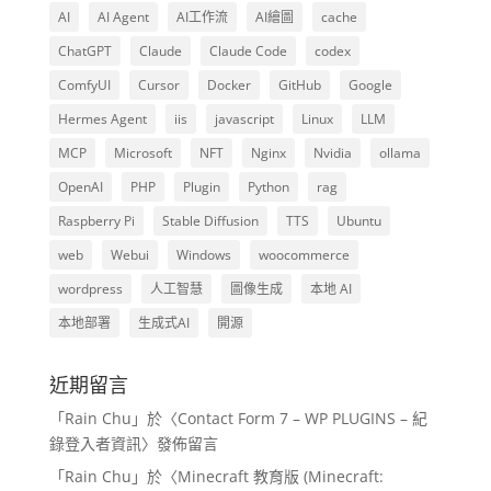
AI
AI Agent
AI工作流
AI繪圖
cache
ChatGPT
Claude
Claude Code
codex
ComfyUI
Cursor
Docker
GitHub
Google
Hermes Agent
iis
javascript
Linux
LLM
MCP
Microsoft
NFT
Nginx
Nvidia
ollama
OpenAI
PHP
Plugin
Python
rag
Raspberry Pi
Stable Diffusion
TTS
Ubuntu
web
Webui
Windows
woocommerce
wordpress
人工智慧
圖像生成
本地 AI
本地部署
生成式AI
開源
近期留言
「
Rain Chu
」於〈
Contact Form 7 – WP PLUGINS – 紀
錄登入者資訊
〉發佈留言
「
Rain Chu
」於〈
Minecraft 教育版 (Minecraft: