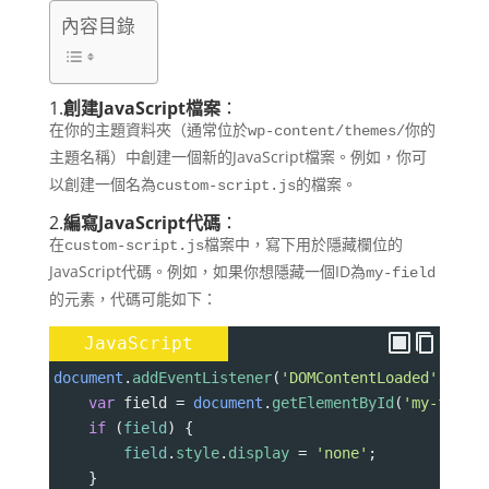
內容目錄
1.
創建JavaScript檔案
：
在你的主題資料夾（通常位於
wp-content/themes/你的
）中創建一個新的JavaScript檔案。例如，你可
主題名稱
以創建一個名為
的檔案。
custom-script.js
2.
編寫JavaScript代碼
：
在
檔案中，寫下用於隱藏欄位的
custom-script.js
JavaScript代碼。例如，如果你想隱藏一個ID為
my-field
的元素，代碼可能如下：
JavaScript
document
.
addEventListener
(
'DOMContentLoaded'
, 
fun
var
field
=
document
.
getElementById
(
'my-field
if
 (
field
) {
field
.
style
.
display
=
'none'
;
    }