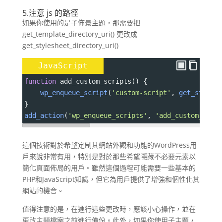
5.注意 js 的路徑
如果你使用的是子佈景主題，那需要把
get_template_directory_uri() 更改成
get_stylesheet_directory_uri()
JavaScript
function
add_custom_scripts
() {
wp_enqueue_script
(
'custom-script'
, 
get_styles
}
add_action
(
'wp_enqueue_scripts'
, 
'add_custom_scri
這個技術對於希望定制其網站外觀和功能的WordPress用
戶來說非常有用，特別是對於那些希望隱藏不必要元素以
簡化頁面佈局的用戶。雖然這個過程可能需要一些基本的
PHP和JavaScript知識，但它為用戶提供了增強和個性化其
網站的機會。
值得注意的是，在進行這些更改時，應該小心操作，並在
更改主題檔案之前進行備份。此外，如果你使用子主題，