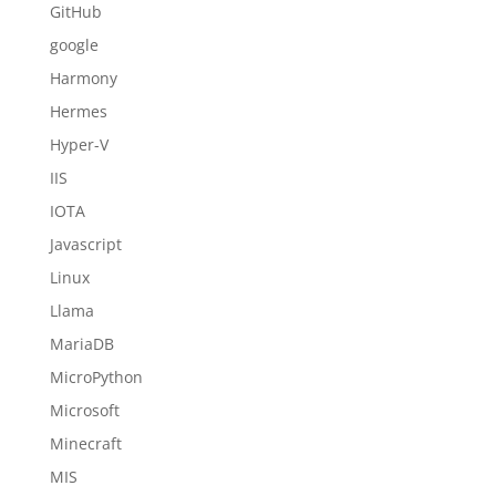
GitHub
google
Harmony
Hermes
Hyper-V
IIS
IOTA
Javascript
Linux
Llama
MariaDB
MicroPython
Microsoft
Minecraft
MIS