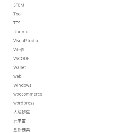
STEM
Tool
TTS
Ubuntu
VisualStudio
ViteJS
VSCODE
Wallet
web
Windows
woocommerce
wordpress
人臉辨識
元宇宙
創新創業