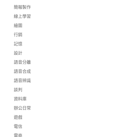
簡報製作
線上學習
繪圖
行銷
記憶
設計
語音分離
語音合成
語音辨識
談判
資料庫
辦公日常
遊戲
電信
電商