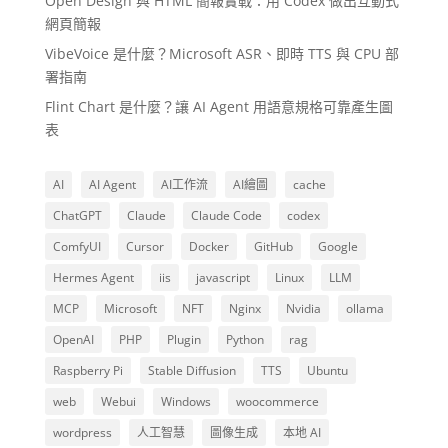
Open Design 與 HTML 簡報實戰：用 Codex 做出互動式
網頁簡報
VibeVoice 是什麼？Microsoft ASR、即時 TTS 與 CPU 部
署指南
Flint Chart 是什麼？讓 AI Agent 用語意規格可靠產生圖
表
AI
AI Agent
AI工作流
AI繪圖
cache
ChatGPT
Claude
Claude Code
codex
ComfyUI
Cursor
Docker
GitHub
Google
Hermes Agent
iis
javascript
Linux
LLM
MCP
Microsoft
NFT
Nginx
Nvidia
ollama
OpenAI
PHP
Plugin
Python
rag
Raspberry Pi
Stable Diffusion
TTS
Ubuntu
web
Webui
Windows
woocommerce
wordpress
人工智慧
圖像生成
本地 AI