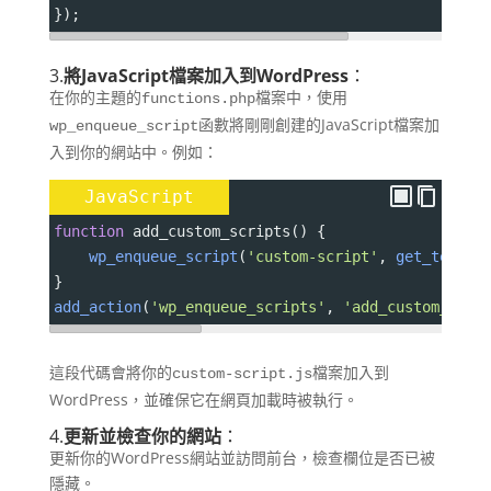
});
3.
將JavaScript檔案加入到WordPress
：
在你的主題的
檔案中，使用
functions.php
函數將剛剛創建的JavaScript檔案加
wp_enqueue_script
入到你的網站中。例如：
JavaScript
function
add_custom_scripts
() {
wp_enqueue_script
(
'custom-script'
, 
get_templa
}
add_action
(
'wp_enqueue_scripts'
, 
'add_custom_scri
這段代碼會將你的
檔案加入到
custom-script.js
WordPress，並確保它在網頁加載時被執行。
4.
更新並檢查你的網站
：
更新你的WordPress網站並訪問前台，檢查欄位是否已被
隱藏。