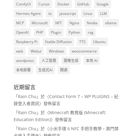
ComfyUI
Cursor
Docker
GitHub
Google
Hermes Agent
iis
javascript
Linux
LLM
MCP
Microsoft
NFT
Nginx
Nvidia
ollama
OpenAI
PHP
Plugin
Python
rag
Raspberry Pi
Stable Diffusion
TTS
Ubuntu
web
Webui
Windows
woocommerce
wordpress
人工智慧
圖像生成
本地 AI
本地部署
生成式AI
開源
近期留言
「
Rain Chu
」於〈
Contact Form 7 – WP PLUGINS – 紀
錄登入者資訊
〉發佈留言
「
Rain Chu
」於〈
Minecraft 教育版 (Minecraft:
Education Edition)
〉發佈留言
「
Rain Chu
」於〈
小米手環 6 NFC 手把手教學，將門禁
卡放入手環內
〉發佈留言