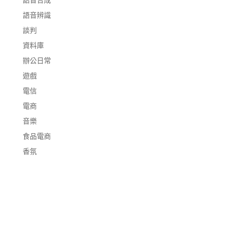
語音辨識
談判
資料庫
辦公日常
遊戲
電信
電商
音樂
食品電商
香氛