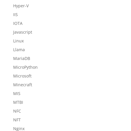
Hyper-V
IIS
IOTA
Javascript
Linux
Llama
MariaDB
MicroPython
Microsoft
Minecraft
MIS
MTBI
NFC
NFT
Nginx