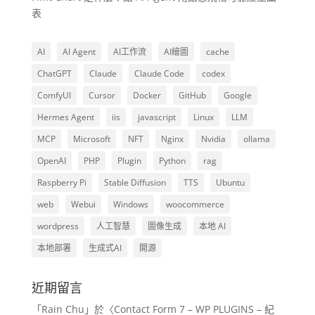
表
AI
AI Agent
AI工作流
AI繪圖
cache
ChatGPT
Claude
Claude Code
codex
ComfyUI
Cursor
Docker
GitHub
Google
Hermes Agent
iis
javascript
Linux
LLM
MCP
Microsoft
NFT
Nginx
Nvidia
ollama
OpenAI
PHP
Plugin
Python
rag
Raspberry Pi
Stable Diffusion
TTS
Ubuntu
web
Webui
Windows
woocommerce
wordpress
人工智慧
圖像生成
本地 AI
本地部署
生成式AI
開源
近期留言
「
Rain Chu
」於〈
Contact Form 7 – WP PLUGINS – 紀