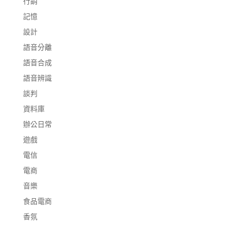
行銷
記憶
設計
語音分離
語音合成
語音辨識
談判
資料庫
辦公日常
遊戲
電信
電商
音樂
食品電商
香氛