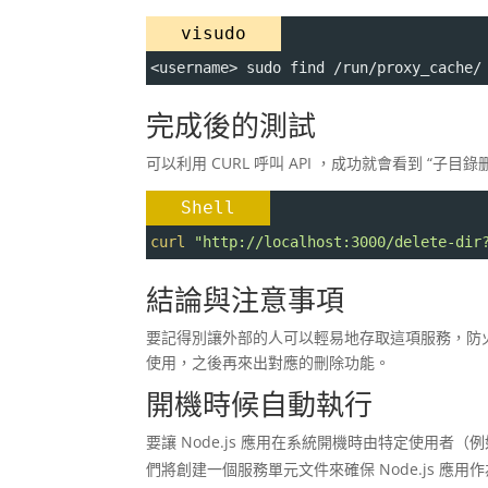
visudo
<username> sudo find /run/proxy_cache/
完成後的測試
可以利用 CURL 呼叫 API ，成功就會看到 “子目
Shell
curl
"http://localhost:3000/delete-dir
結論與注意事項
要記得別讓外部的人可以輕易地存取這項服務，防火牆要
使用，之後再來出對應的刪除功能。
開機時候自動執行
要讓 Node.js 應用在系統開機時由特定使用者（
們將創建一個服務單元文件來確保 Node.js 應用