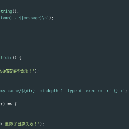
String
();
stamp
}
- ${
message
}\n`
);
st
(
dir
)) {
提供的路徑不合法！'
);
oxy_cache/${
dir
}
-mindepth 1 -type d -exec rm -rf {} +`
;
rr
) 
=>
 {
d
(
'删除子目錄失敗！'
);