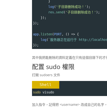
        }
log
(
'子目錄删除成功！'
);
res
.
send
(
'子目錄删除成功！'
);
    });
});
app
.
listen
(
PORT
, () 
=>
 {
log
(
`服务器正在运行于 http://localhos
});
其中我把能刪除的資料定義在只有這個目錄下的才行 /ru
配置 sudo 權限
打開 sudoers 文件
Shell
sudo
 visudo
加入指令，記得把 <username> 改成自己的名字，或