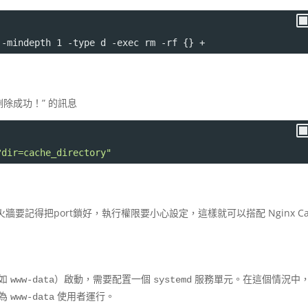
 -mindepth 1 -type d -exec rm -rf {} +
錄删除成功！” 的訊息
?dir=cache_directory"
記得把port鎖好，執行權限要小心設定，這樣就可以搭配 Nginx Ca
例如
）啟動，需要配置一個
服務單元。在這個情況中
www-data
systemd
作為
使用者運行。
www-data