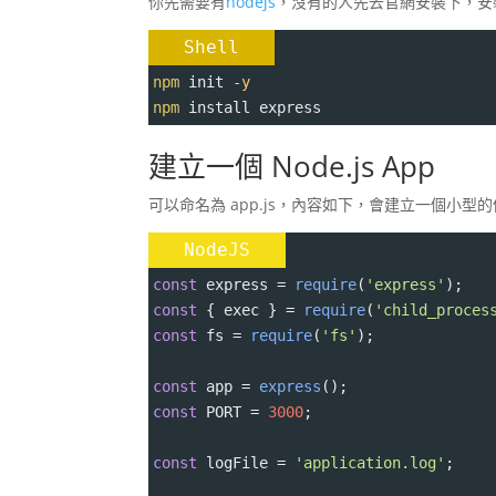
你先需要有
nodejs
，沒有的人先去官網安裝下，安
Shell
npm
 init 
-y
npm
 install express
建立一個 Node.js App
可以命名為 app.js，內容如下，會建立一個小型
NodeJS
const
express
=
require
(
'express'
);
const
 { 
exec
 } 
=
require
(
'child_proces
const
fs
=
require
(
'fs'
);
const
app
=
express
();
const
PORT
=
3000
;
const
logFile
=
'application.log'
;