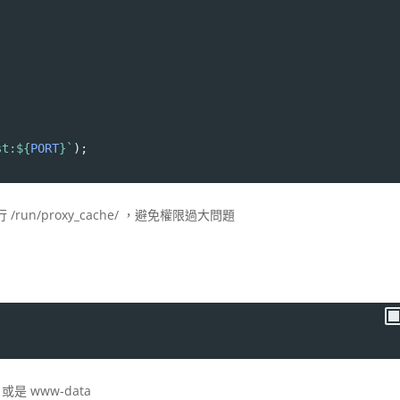
t:${
PORT
}`
);
n/proxy_cache/ ，避免權限過大問題
是 www-data