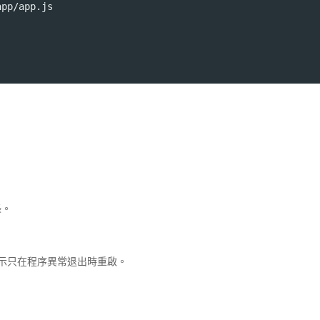
app/app.js 
錄。
示只在程序異常退出時重啟。