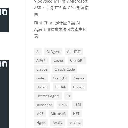
VibeVoice 是什麼？Microsoft
ASR、即時 TTS 與 CPU 部署指
南
Flint Chart 是什麼？讓 AI
Agent 用語意規格可靠產生圖
表
AI
AI Agent
AI工作流
AI繪圖
cache
ChatGPT
Claude
Claude Code
codex
ComfyUI
Cursor
Docker
GitHub
Google
Hermes Agent
iis
javascript
Linux
LLM
MCP
Microsoft
NFT
Nginx
Nvidia
ollama