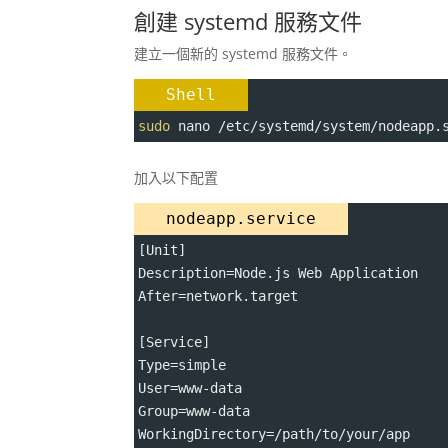
創建 systemd 服務文件
建立一個新的 systemd 服務文件。
Shell
sudo
 nano /etc/systemd/system/nodeapp.
加入以下配置
nodeapp.service
[Unit] 
Description=Node.js Web Application 
After=network.target 
[Service] 
Type=simple 
User=www-data 
Group=www-data 
WorkingDirectory=/path/to/your/app 