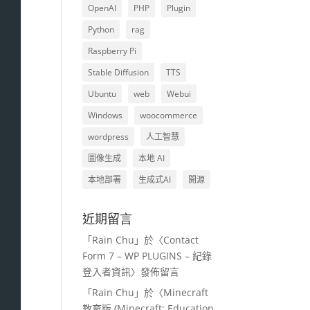
OpenAI
PHP
Plugin
Python
rag
Raspberry Pi
Stable Diffusion
TTS
Ubuntu
web
Webui
Windows
woocommerce
wordpress
人工智慧
圖像生成
本地 AI
本地部署
生成式AI
開源
近期留言
「
Rain Chu
」於〈
Contact
Form 7 – WP PLUGINS – 紀錄
登入者資訊
〉發佈留言
「
Rain Chu
」於〈
Minecraft
教育版 (Minecraft: Education