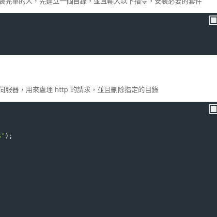
裝完畢的人，先建立一個目錄，並且輸入以下指令，安裝必要的套件
的伺服器，用來處理 http 的請求，並且刪除指定的目錄
s'
);