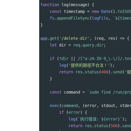
function
log
(
message
) {
const
timestamp
=
new
Date
().
toISO
fs
.
appendFileSync
(
logFile
, 
`${
time
}
app
.
get
(
'/delete-dir'
, (
req
, 
res
) 
=>
 {
let
dir
=
req
.
query
.
dir
;
if
 (
!
dir
||
/[^a-zA-Z0-9_\-\/]/
.
te
log
(
'提供的路徑不合法！'
);
return
res
.
status
(
400
).
send
(
'
    }
const
command
=
`sudo find /run/pr
exec
(
command
, (
error
, 
stdout
, 
stde
if
 (
error
) {
log
(
`执行错误: ${
error
}`
);
return
res
.
status
(
500
).
sen