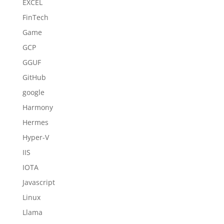
EXCEL
FinTech
Game
GCP
GGUF
GitHub
google
Harmony
Hermes
Hyper-V
IIS
IOTA
Javascript
Linux
Llama