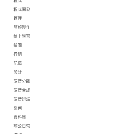
程式
程式開發
管理
簡報製作
線上學習
繪圖
行銷
記憶
設計
語音分離
語音合成
語音辨識
談判
資料庫
辦公日常