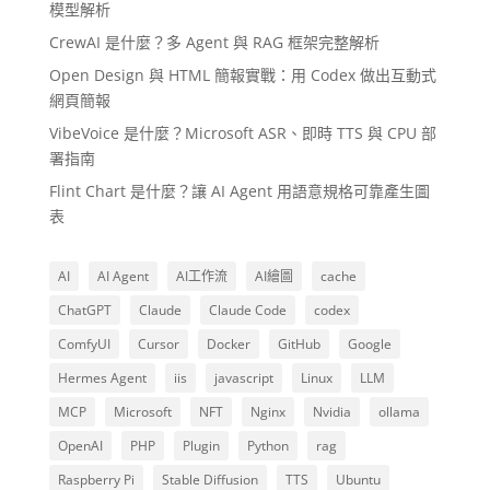
模型解析
CrewAI 是什麼？多 Agent 與 RAG 框架完整解析
Open Design 與 HTML 簡報實戰：用 Codex 做出互動式
網頁簡報
VibeVoice 是什麼？Microsoft ASR、即時 TTS 與 CPU 部
署指南
Flint Chart 是什麼？讓 AI Agent 用語意規格可靠產生圖
表
AI
AI Agent
AI工作流
AI繪圖
cache
ChatGPT
Claude
Claude Code
codex
ComfyUI
Cursor
Docker
GitHub
Google
Hermes Agent
iis
javascript
Linux
LLM
MCP
Microsoft
NFT
Nginx
Nvidia
ollama
OpenAI
PHP
Plugin
Python
rag
Raspberry Pi
Stable Diffusion
TTS
Ubuntu