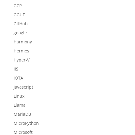
GCP
GGUF
GitHub
google
Harmony
Hermes
Hyper-V
IIS
IOTA
Javascript
Linux
Llama
MariaDB
MicroPython
Microsoft