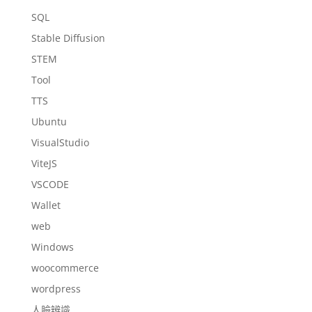
SQL
Stable Diffusion
STEM
Tool
TTS
Ubuntu
VisualStudio
ViteJS
VSCODE
Wallet
web
Windows
woocommerce
wordpress
人臉辨識