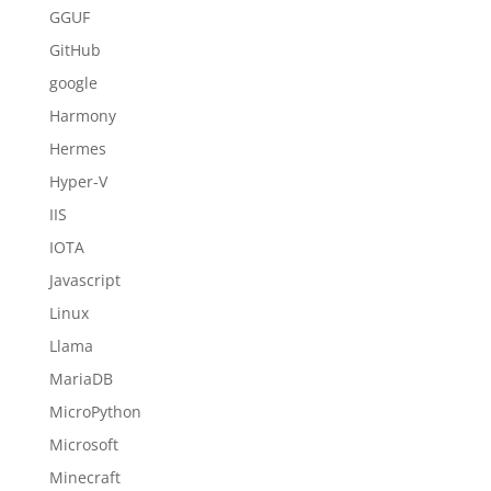
GGUF
GitHub
google
Harmony
Hermes
Hyper-V
IIS
IOTA
Javascript
Linux
Llama
MariaDB
MicroPython
Microsoft
Minecraft