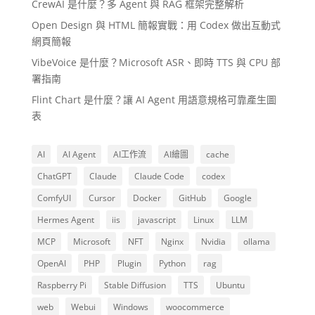
CrewAI 是什麼？多 Agent 與 RAG 框架完整解析
Open Design 與 HTML 簡報實戰：用 Codex 做出互動式
網頁簡報
VibeVoice 是什麼？Microsoft ASR、即時 TTS 與 CPU 部
署指南
Flint Chart 是什麼？讓 AI Agent 用語意規格可靠產生圖
表
AI
AI Agent
AI工作流
AI繪圖
cache
ChatGPT
Claude
Claude Code
codex
ComfyUI
Cursor
Docker
GitHub
Google
Hermes Agent
iis
javascript
Linux
LLM
MCP
Microsoft
NFT
Nginx
Nvidia
ollama
OpenAI
PHP
Plugin
Python
rag
Raspberry Pi
Stable Diffusion
TTS
Ubuntu
web
Webui
Windows
woocommerce