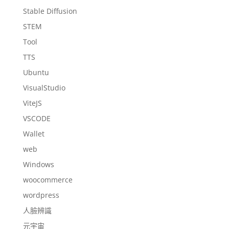
Stable Diffusion
STEM
Tool
TTS
Ubuntu
VisualStudio
ViteJS
VSCODE
Wallet
web
Windows
woocommerce
wordpress
人臉辨識
元宇宙