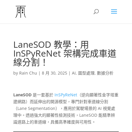
LaneSOD 教學：用
InSPyReNet 架構完成車道
線分割！
by
Rain Chu
|
8 月 30, 2025
|
AI
,
圖型處理
,
數據分析
LaneSOD
是一套基於
InSPyReNet
（逆向顯著性金字塔重
建網路）而延伸出的開源模型，專門針對車道線分割
（Lane Segmentation），應用於駕駛場景的 AI 視覺處
理中。透過強大的顯著性檢測技術，LaneSOD 能精準辨
識道路上的車道線，具備高準確度與可用性。