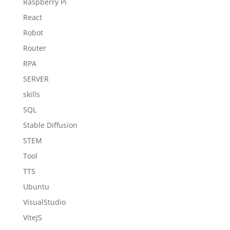
Raspberry Pi
React
Robot
Router
RPA
SERVER
skills
SQL
Stable Diffusion
STEM
Tool
TTS
Ubuntu
VisualStudio
ViteJS