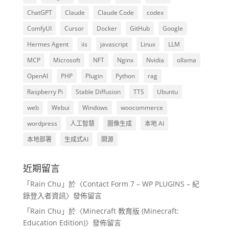
ChatGPT
Claude
Claude Code
codex
ComfyUI
Cursor
Docker
GitHub
Google
Hermes Agent
iis
javascript
Linux
LLM
MCP
Microsoft
NFT
Nginx
Nvidia
ollama
OpenAI
PHP
Plugin
Python
rag
Raspberry Pi
Stable Diffusion
TTS
Ubuntu
web
Webui
Windows
woocommerce
wordpress
人工智慧
圖像生成
本地 AI
本地部署
生成式AI
開源
近期留言
「
Rain Chu
」於〈
Contact Form 7 – WP PLUGINS – 紀
錄登入者資訊
〉發佈留言
「
Rain Chu
」於〈
Minecraft 教育版 (Minecraft:
Education Edition)
〉發佈留言