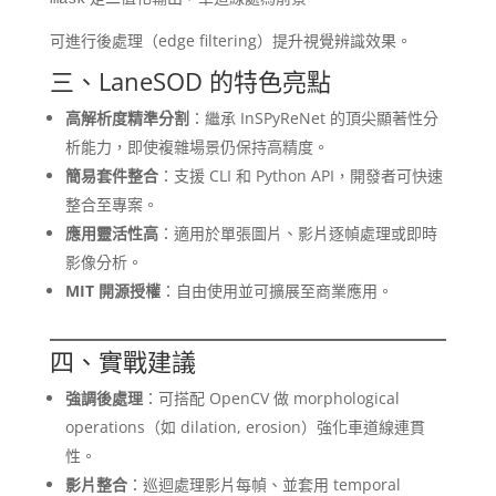
可進行後處理（edge filtering）提升視覺辨識效果。
三、LaneSOD 的特色亮點
高解析度精準分割
：繼承 InSPyReNet 的頂尖顯著性分
析能力，即使複雜場景仍保持高精度。
簡易套件整合
：支援 CLI 和 Python API，開發者可快速
整合至專案。
應用靈活性高
：適用於單張圖片、影片逐幀處理或即時
影像分析。
MIT 開源授權
：自由使用並可擴展至商業應用。
四、實戰建議
強調後處理
：可搭配 OpenCV 做 morphological
operations（如 dilation, erosion）強化車道線連貫
性。
影片整合
：巡迴處理影片每幀、並套用 temporal