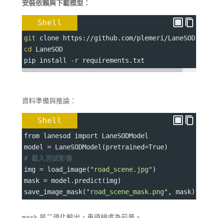
安裝依賴與下載模型：
Shell
git
 clone https://github.com/plemeri/LaneSOD.git
cd
 LaneSOD
pip install 
-r
 requirements.txt
資料準備與推論：
Shell
from lanesod import LaneSODModel
model 
=
 LaneSODModel
(pretrained
=
True)
# 載入測試影像
img 
=
 load_image(
"road_scene.jpg"
)
mask 
=
 model.predict(img)
save_image_mask(
"road_scene_mask.png"
, mask)
是二值化輸出，車道線處為前景。
mask