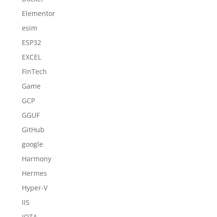
Elementor
esim
ESP32
EXCEL
FinTech
Game
GCP
GGUF
GitHub
google
Harmony
Hermes
Hyper-V
IIS
IOTA