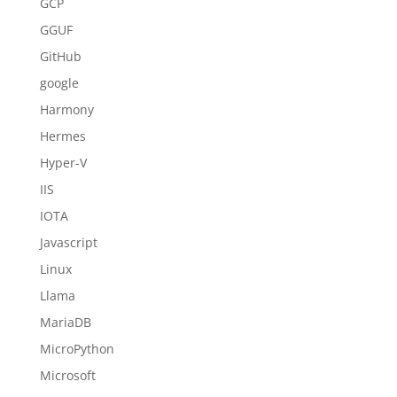
GCP
GGUF
GitHub
google
Harmony
Hermes
Hyper-V
IIS
IOTA
Javascript
Linux
Llama
MariaDB
MicroPython
Microsoft