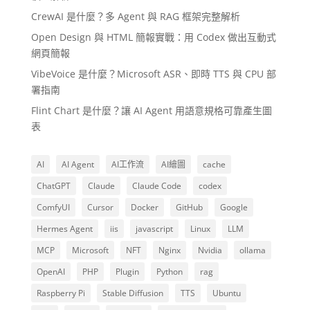
CrewAI 是什麼？多 Agent 與 RAG 框架完整解析
Open Design 與 HTML 簡報實戰：用 Codex 做出互動式
網頁簡報
VibeVoice 是什麼？Microsoft ASR、即時 TTS 與 CPU 部
署指南
Flint Chart 是什麼？讓 AI Agent 用語意規格可靠產生圖
表
AI
AI Agent
AI工作流
AI繪圖
cache
ChatGPT
Claude
Claude Code
codex
ComfyUI
Cursor
Docker
GitHub
Google
Hermes Agent
iis
javascript
Linux
LLM
MCP
Microsoft
NFT
Nginx
Nvidia
ollama
OpenAI
PHP
Plugin
Python
rag
Raspberry Pi
Stable Diffusion
TTS
Ubuntu