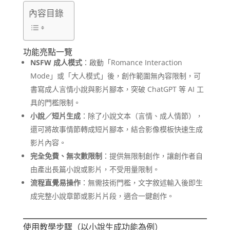
內容目錄
功能亮點一覽
NSFW 成人模式
：啟動「Romance Interaction
Mode」或「大人模式」後，創作範圍無內容限制，可
書寫成人言情小說與影片腳本，突破 ChatGPT 等 AI 工
具的門檻限制。
小說／短片生成
：除了小說文本（言情、成人情節），
還可將故事情節轉成短片腳本，結合影像模板快速生成
影片內容。
完全免費、無次數限制
：提供無限制創作，讓創作者自
由產出長篇小說或影片，不受用量限制。
流程直覺易操作
：無需技術門檻，文字敘述輸入後即生
成完整小說章節或影片片段，適合一鍵創作。
使用教學步驟（以小說生成功能為例）