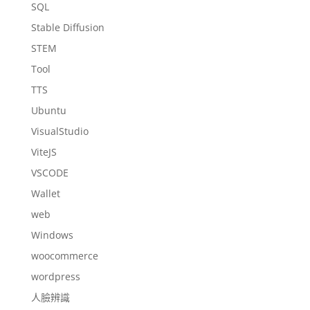
SQL
Stable Diffusion
STEM
Tool
TTS
Ubuntu
VisualStudio
ViteJS
VSCODE
Wallet
web
Windows
woocommerce
wordpress
人臉辨識