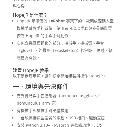
與心得。
HopeJR 是什麼？
HopeJR 是舉債於
LeRobot
專案下的一款開放源碼人型
機械手臂與手的系統。使用者可以以手套與外骨骼裝置
控制 HopeJR 的手與手臂動作。
它包含幾個模組化的部分：機械手、機械臂、手套
（glove）、外骨骼（exoskeleton）控制器。硬體、軟
體皆為開源。
建置 HopeJR 教學
以下是步驟示範，讓你從零開始組裝與操作 HopeJR。
一、環境與先決條件
有外骨骼與手套控制器（homunculus_glove／
homunculus_arm 等）
有機械手與機械手臂硬體模組
一台能連接這些裝置的電腦，USB 接口、驅動支援
安裝 Python 3.10+，PyTorch 等軟體環境，以及