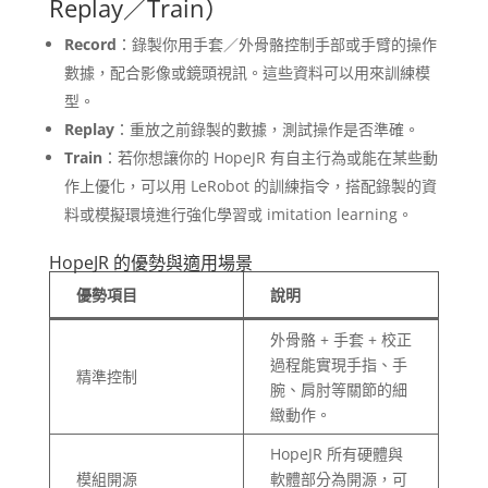
Replay／Train）
Record
：錄製你用手套／外骨骼控制手部或手臂的操作
數據，配合影像或鏡頭視訊。這些資料可以用來訓練模
型。
Replay
：重放之前錄製的數據，測試操作是否準確。
Train
：若你想讓你的 HopeJR 有自主行為或能在某些動
作上優化，可以用 LeRobot 的訓練指令，搭配錄製的資
料或模擬環境進行強化學習或 imitation learning。
HopeJR 的優勢與適用場景
優勢項目
說明
外骨骼 + 手套 + 校正
過程能實現手指、手
精準控制
腕、肩肘等關節的細
緻動作。
HopeJR 所有硬體與
模組開源
軟體部分為開源，可