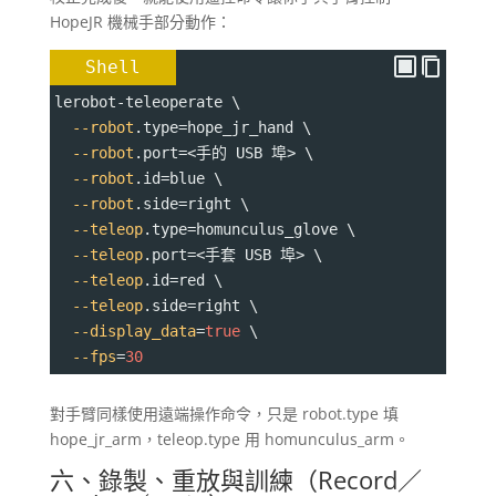
HopeJR 機械手部分動作：
Shell
lerobot-teleoperate \
--robot
.type
=
hope_jr_hand \
--robot
.port
=
<手的 USB 埠> \
--robot
.id
=
blue \
--robot
.side
=
right \
--teleop
.type
=
homunculus_glove \
--teleop
.port
=
<手套 USB 埠> \
--teleop
.id
=
red \
--teleop
.side
=
right \
--display_data
=
true
 \
--fps
=
30
對手臂同樣使用遠端操作命令，只是 robot.type 填
hope_jr_arm，teleop.type 用 homunculus_arm。
六、錄製、重放與訓練（Record／