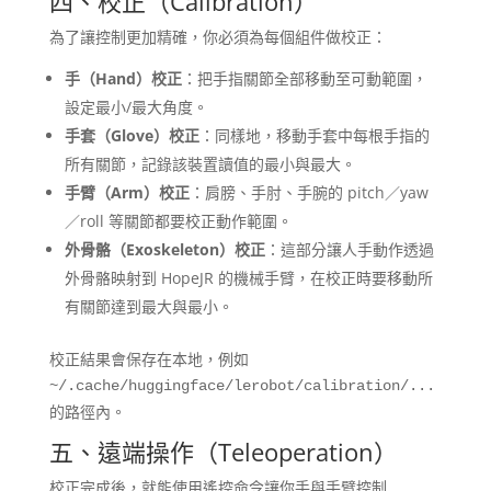
四、校正（Calibration）
為了讓控制更加精確，你必須為每個組件做校正：
手（Hand）校正
：把手指關節全部移動至可動範圍，
設定最小/最大角度。
手套（Glove）校正
：同樣地，移動手套中每根手指的
所有關節，記錄該裝置讀值的最小與最大。
手臂（Arm）校正
：肩膀、手肘、手腕的 pitch／yaw
／roll 等關節都要校正動作範圍。
外骨骼（Exoskeleton）校正
：這部分讓人手動作透過
外骨骼映射到 HopeJR 的機械手臂，在校正時要移動所
有關節達到最大與最小。
校正結果會保存在本地，例如
~/.cache/huggingface/lerobot/calibration/...
的路徑內。
五、遠端操作（Teleoperation）
校正完成後，就能使用遙控命令讓你手與手臂控制