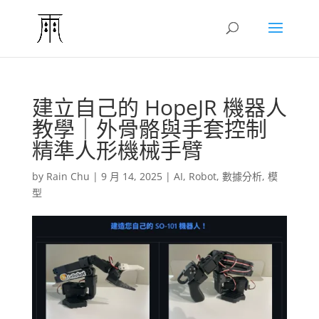
建立自己的 HopeJR 機器人
教學｜外骨骼與手套控制
精準人形機械手臂
by
Rain Chu
|
9 月 14, 2025
|
AI
,
Robot
,
數據分析
,
模
型