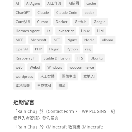
AI
AI Agent
AI工作流
AI繪圖
cache
ChatGPT
Claude
Claude Code
codex
ComfyUI
Cursor
Docker
GitHub
Google
Hermes Agent
iis
javascript
Linux
LLM
MCP
Microsoft
NFT
Nginx
Nvidia
ollama
OpenAI
PHP
Plugin
Python
rag
Raspberry Pi
Stable Diffusion
TTS
Ubuntu
web
Webui
Windows
woocommerce
wordpress
人工智慧
圖像生成
本地 AI
本地部署
生成式AI
開源
近期留言
「
Rain Chu
」於〈
Contact Form 7 – WP PLUGINS – 紀
錄登入者資訊
〉發佈留言
「
Rain Chu
」於〈
Minecraft 教育版 (Minecraft: