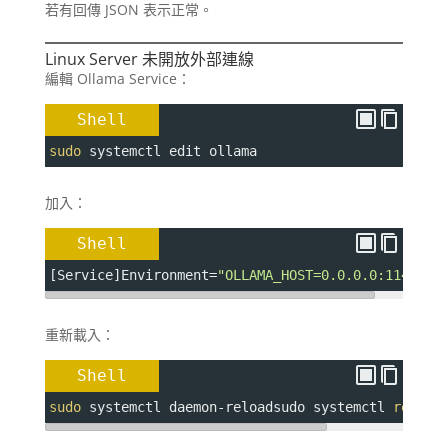
若有回傳 JSON 表示正常。
Linux Server 未開放外部連線
編輯 Ollama Service：
Shell
sudo
 systemctl edit ollama
加入：
Shell
[Service
]Environment
=
"OLLAMA_HOST=0.0.0.0:11434"
重新載入：
Shell
sudo
 systemctl daemon-reloadsudo systemctl 
restar