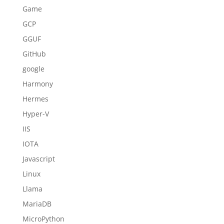
Game
GCP
GGUF
GitHub
google
Harmony
Hermes
Hyper-V
IIS
IOTA
Javascript
Linux
Llama
MariaDB
MicroPython