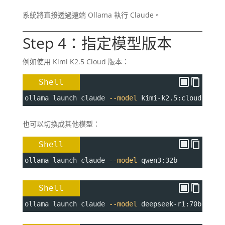
系統將直接透過遠端 Ollama 執行 Claude。
Step 4：指定模型版本
例如使用 Kimi K2.5 Cloud 版本：
Shell
ollama launch claude 
--model
 kimi-k2.5:cloud
也可以切換成其他模型：
Shell
ollama launch claude 
--model
 qwen3:32b
Shell
ollama launch claude 
--model
 deepseek-r1:70b