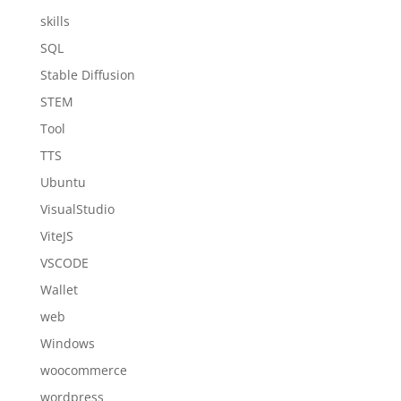
skills
SQL
Stable Diffusion
STEM
Tool
TTS
Ubuntu
VisualStudio
ViteJS
VSCODE
Wallet
web
Windows
woocommerce
wordpress