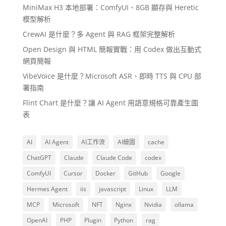
MiniMax H3 本地部署：ComfyUI、8GB 顯存與 Heretic
模型解析
CrewAI 是什麼？多 Agent 與 RAG 框架完整解析
Open Design 與 HTML 簡報實戰：用 Codex 做出互動式
網頁簡報
VibeVoice 是什麼？Microsoft ASR、即時 TTS 與 CPU 部
署指南
Flint Chart 是什麼？讓 AI Agent 用語意規格可靠產生圖
表
AI
AI Agent
AI工作流
AI繪圖
cache
ChatGPT
Claude
Claude Code
codex
ComfyUI
Cursor
Docker
GitHub
Google
Hermes Agent
iis
javascript
Linux
LLM
MCP
Microsoft
NFT
Nginx
Nvidia
ollama
OpenAI
PHP
Plugin
Python
rag