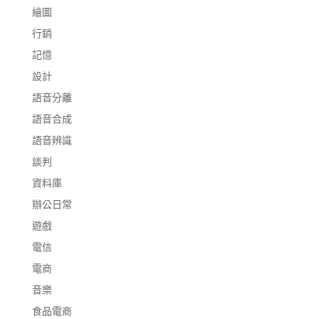
繪圖
行銷
記憶
設計
語音分離
語音合成
語音辨識
談判
資料庫
辦公日常
遊戲
電信
電商
音樂
食品電商