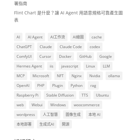
署指南
Flint Chart 是什麼？讓 AI Agent 用語意規格可靠產生圖
表
AI
AI Agent
AI工作流
AI繪圖
cache
ChatGPT
Claude
Claude Code
codex
ComfyUI
Cursor
Docker
GitHub
Google
Hermes Agent
iis
javascript
Linux
LLM
MCP
Microsoft
NFT
Nginx
Nvidia
ollama
OpenAI
PHP
Plugin
Python
rag
Raspberry Pi
Stable Diffusion
TTS
Ubuntu
web
Webui
Windows
woocommerce
wordpress
人工智慧
圖像生成
本地 AI
本地部署
生成式AI
開源