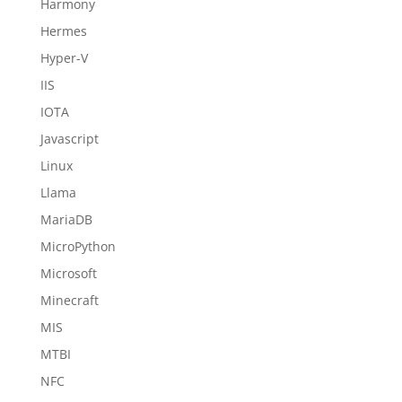
Harmony
Hermes
Hyper-V
IIS
IOTA
Javascript
Linux
Llama
MariaDB
MicroPython
Microsoft
Minecraft
MIS
MTBI
NFC