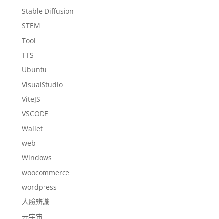
Stable Diffusion
STEM
Tool
TTS
Ubuntu
VisualStudio
ViteJS
VSCODE
Wallet
web
Windows
woocommerce
wordpress
人臉辨識
元宇宙