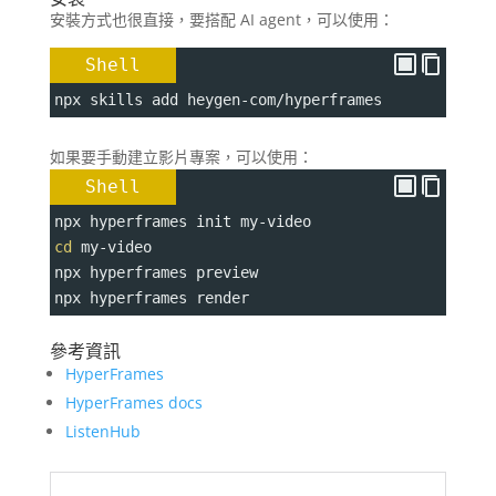
安裝方式也很直接，要搭配 AI agent，可以使用：
Shell
npx skills add heygen-com/hyperframes
如果要手動建立影片專案，可以使用：
Shell
npx hyperframes init my-video
cd
 my-video
npx hyperframes preview
npx hyperframes render
參考資訊
HyperFrames
HyperFrames docs
ListenHub