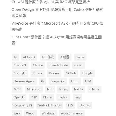
CrewAI 是什麼？多 Agent 與 RAG 框架完整解析
Open Design 與 HTML 簡報實戰：用 Codex 做出互動式
網頁簡報
VibeVoice 是什麼？Microsoft ASR、即時 TTS 與 CPU 部
署指南
Flint Chart 是什麼？讓 AI Agent 用語意規格可靠產生圖
表
AI
AI Agent
AI工作流
AI繪圖
cache
ChatGPT
Claude
Claude Code
codex
ComfyUI
Cursor
Docker
GitHub
Google
Hermes Agent
iis
javascript
Linux
LLM
MCP
Microsoft
NFT
Nginx
Nvidia
ollama
OpenAI
PHP
Plugin
Python
rag
Raspberry Pi
Stable Diffusion
TTS
Ubuntu
web
Webui
Windows
woocommerce