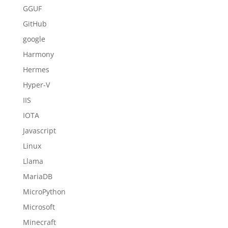
GGUF
GitHub
google
Harmony
Hermes
Hyper-V
IIS
IOTA
Javascript
Linux
Llama
MariaDB
MicroPython
Microsoft
Minecraft