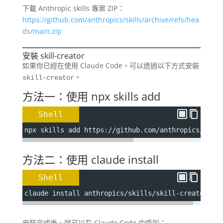
下載 Anthropic skills 專案 ZIP：
https://github.com/anthropics/skills/archive/refs/hea
ds/main.zip
安裝 skill-creator
如果你已經在使用 Claude Code，可以透過以下方式安裝
。
skill-creator
方法一：使用 npx skills add
Shell
npx skills add https://github.com/anthropics/skil
方法二：使用 claude install
Shell
claude install anthropics/skills/skill-creator
安裝完成後，就可以在 Claude Code 中呼叫：