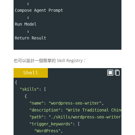
     ↓
Compose Agent Prompt
     ↓
Run Model
     ↓
Return Result
也可以設計一個簡單的 Skill Registry：
Shell
{
"skills"
: [
    {
"name"
: 
"wordpress-seo-writer"
,
"description"
: 
"Write Traditional Chinese W
"path"
: 
"./skills/wordpress-seo-writer"
,
"trigger_keywords"
: [
"WordPress"
,