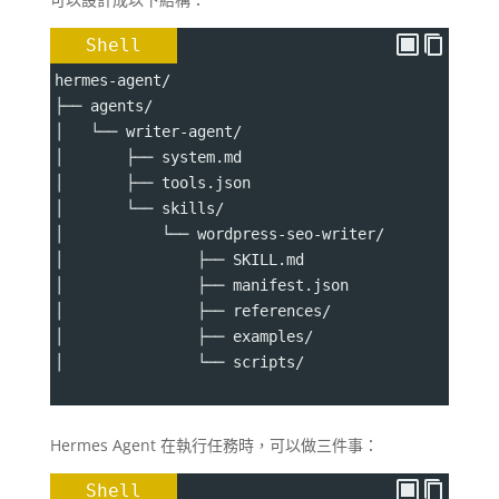
Shell
hermes-agent/
├── agents/
│   └── writer-agent/
│       ├── system.md
│       ├── tools.json
│       └── skills/
│           └── wordpress-seo-writer/
│               ├── SKILL.md
│               ├── manifest.json
│               ├── references/
│               ├── examples/
│               └── scripts/
Hermes Agent 在執行任務時，可以做三件事：
Shell