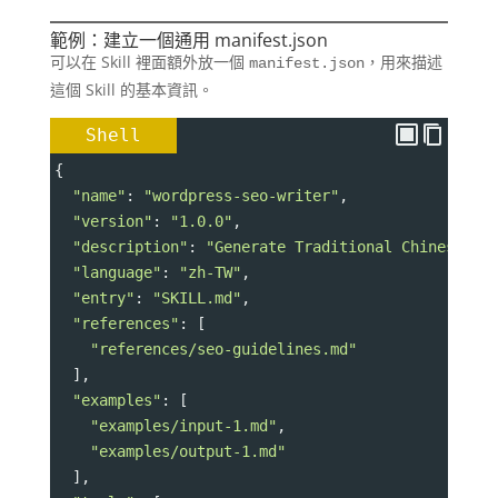
範例：建立一個通用 manifest.json
可以在 Skill 裡面額外放一個
，用來描述
manifest.json
這個 Skill 的基本資訊。
Shell
{
"name"
: 
"wordpress-seo-writer"
,
"version"
: 
"1.0.0"
,
"description"
: 
"Generate Traditional Chinese Wo
"language"
: 
"zh-TW"
,
"entry"
: 
"SKILL.md"
,
"references"
: [
"references/seo-guidelines.md"
  ],
"examples"
: [
"examples/input-1.md"
,
"examples/output-1.md"
  ],