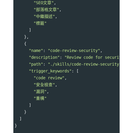
"SEO文章"
,
"部落格文章"
,
"中繼描述"
,
"標籤"
      ]
    },
    {
"name"
: 
"code-review-security"
,
"description"
: 
"Review code for security, m
"path"
: 
"./skills/code-review-security"
,
"trigger_keywords"
: [
"code review"
,
"安全檢查"
,
"漏洞"
,
"重構"
      ]
    }
  ]
}