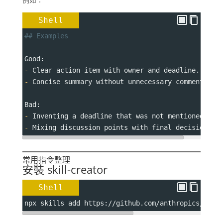
Shell
## Examples
Good:
-
 Clear action item with owner and deadline.
-
 Concise summary without unnecessary commentary.
Bad:
-
 Inventing a deadline that was not mentioned.
-
 Mixing discussion points with final decisions.
常用指令整理
安裝 skill-creator
Shell
npx skills add https://github.com/anthropics/skil