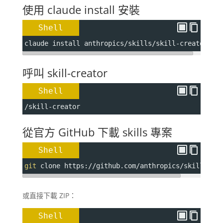
使用 claude install 安裝
Shell
claude install anthropics/skills/skill-creator
呼叫 skill-creator
Shell
/skill-creator
從官方 GitHub 下載 skills 專案
Shell
git
 clone https://github.com/anthropics/skills.gi
或直接下載 ZIP：
Shell