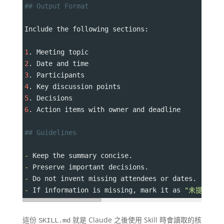
## Output Format
Include the following sections:
1
. Meeting topic
2
. Date and time
3
. Participants
4
. Key discussion points
5
. Decisions
6
. Action items with owner and deadline
## Guidelines
-
 Keep the summary concise.
-
 Preserve important decisions.
-
 Do not invent missing attendees or dates.
-
 If information is missing, mark it as 
"未提供"
.
這份
就是 Claude 之後使用 Skill 時會讀取的核
SKILL.md