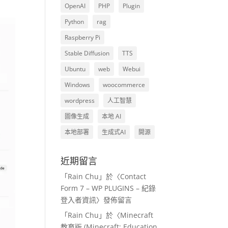
OpenAI
PHP
Plugin
Python
rag
Raspberry Pi
Stable Diffusion
TTS
Ubuntu
web
Webui
Windows
woocommerce
wordpress
人工智慧
圖像生成
本地 AI
本地部署
生成式AI
開源
近期留言
「
Rain Chu
」於〈
Contact
Form 7 – WP PLUGINS – 紀錄
登入者資訊
〉發佈留言
「
Rain Chu
」於〈
Minecraft
教育版 (Minecraft: Education