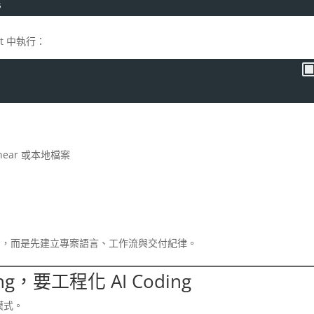
s
nt 中執行：
inear 或本地檔案
式」，而是先建立專案語言、工作流與交付紀律。
g，要工程化 AI Coding
 模式。