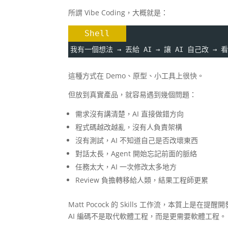
所謂 Vibe Coding，大概就是：
Shell
我有一個想法 → 丟給 AI → 讓 AI 自己改 →
這種方式在 Demo、原型、小工具上很快。
但放到真實產品，就容易遇到幾個問題：
需求沒有講清楚，AI 直接做錯方向
程式碼越改越亂，沒有人負責架構
沒有測試，AI 不知道自己是否改壞東西
對話太長，Agent 開始忘記前面的脈絡
任務太大，AI 一次修改太多地方
Review 負擔轉移給人類，結果工程師更累
Matt Pocock 的 Skills 工作流，本質上是在提醒
AI 編碼不是取代軟體工程，而是更需要軟體工程。