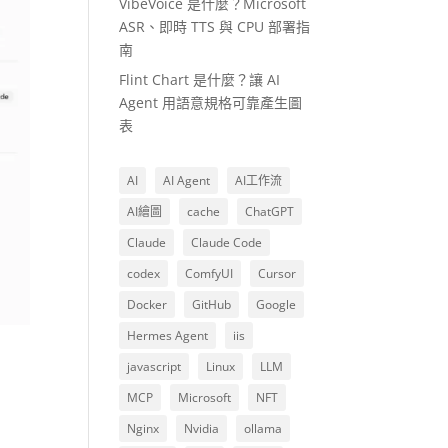
VibeVoice 是什麼？Microsoft
ASR、即時 TTS 與 CPU 部署指
南
Flint Chart 是什麼？讓 AI
Agent 用語意規格可靠產生圖
表
AI
AI Agent
AI工作流
AI繪圖
cache
ChatGPT
Claude
Claude Code
codex
ComfyUI
Cursor
Docker
GitHub
Google
Hermes Agent
iis
javascript
Linux
LLM
MCP
Microsoft
NFT
Nginx
Nvidia
ollama