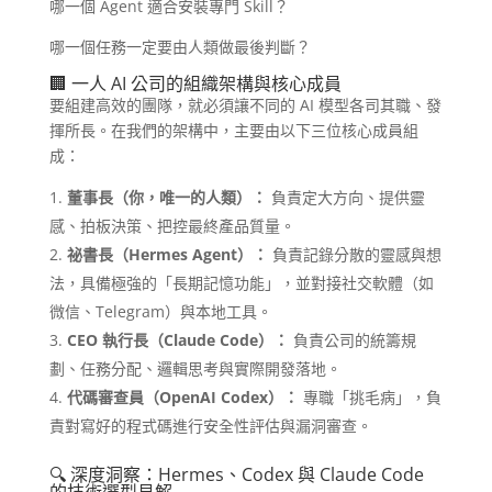
哪一個 Agent 適合安裝專門 Skill？
哪一個任務一定要由人類做最後判斷？
🏢 一人 AI 公司的組織架構與核心成員
要組建高效的團隊，就必須讓不同的 AI 模型各司其職、發
揮所長。在我們的架構中，主要由以下三位核心成員組
成：
董事長（你，唯一的人類）：
負責定大方向、提供靈
感、拍板決策、把控最終產品質量。
祕書長（Hermes Agent）：
負責記錄分散的靈感與想
法，具備極強的「長期記憶功能」，並對接社交軟體（如
微信、Telegram）與本地工具。
CEO 執行長（Claude Code）：
負責公司的統籌規
劃、任務分配、邏輯思考與實際開發落地。
代碼審查員（OpenAI Codex）：
專職「挑毛病」，負
責對寫好的程式碼進行安全性評估與漏洞審查。
🔍 深度洞察：Hermes、Codex 與 Claude Code