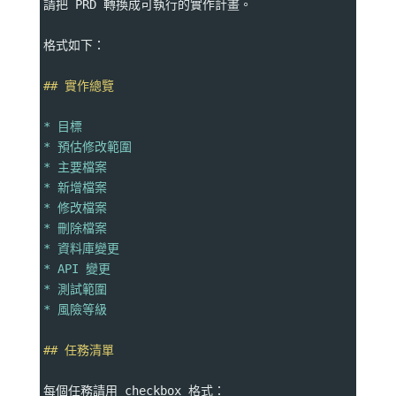
請把 PRD 轉換成可執行的實作計畫。
格式如下：
## 實作總覽
* 目標
* 預估修改範圍
* 主要檔案
* 新增檔案
* 修改檔案
* 刪除檔案
* 資料庫變更
* API 變更
* 測試範圍
* 風險等級
## 任務清單
每個任務請用 checkbox 格式：