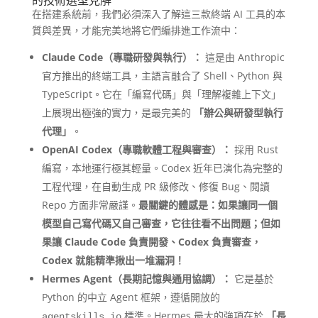
的技術選型見解
在搭建系統前，我們必須深入了解這三款終端 AI 工具的本
質與差異，才能完美地將它們編排進工作流中：
Claude Code（專職研發與執行）：
這是由 Anthropic
官方推出的終端工具，主語言融合了 Shell、Python 與
TypeScript。它在「編寫代碼」與「理解複雜上下文」
上展現出極強的實力，是最完美的
「辦公與研發型執行
代理」
。
OpenAI Codex（專職軟體工程與審查）：
採用 Rust
編寫，本地運行極其輕量。Codex 近年已演化為完整的
工程代理，在自動生成 PR 級修改、修復 Bug、閱讀
Repo 方面非常嚴謹。
最關鍵的體感是：如果讓同一個
模型自己寫代碼又自己審查，它往往看不出問題；但如
果讓 Claude Code 負責開發、Codex 負責審查，
Codex 就能精準揪出一堆漏洞！
Hermes Agent（長期記憶與通用協調）：
它是基於
Python 的中立 Agent 框架，遵循開放的
標準。Hermes 最大的強項在於
「長
agentskills.io