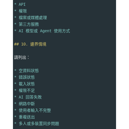
* API
* 權限
* 檔案或媒體處理
* 第三方服務
* AI 模型或 Agent 使用方式
## 10. 邊界情境
請列出：
* 空資料狀態
* 錯誤狀態
* 載入狀態
* 權限不足
* AI 回答失敗
* 網路中斷
* 使用者輸入不完整
* 重複送出
* 多人或多裝置同步問題