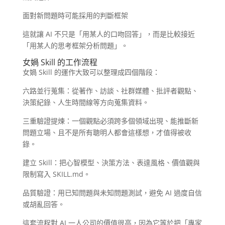
面對新問題時可能採用的判斷框架
這就讓 AI 不只是「用某人的口吻回答」，而是比較接近
「用某人的思考框架分析問題」。
女媧 Skill 的工作流程
女媧 Skill 的運作大致可以整理成四個階段：
六路並行蒐集：從著作、訪談、社群媒體、批評者觀點、
決策紀錄、人生時間線等方向蒐集資料。
三重驗證提煉：一個觀點必須跨多個領域出現、能推斷新
問題立場、且不是所有聰明人都會這樣想，才值得被收
錄。
建立 Skill：把心智模型、決策方法、表達風格、價值觀與
限制寫入 SKILL.md。
品質驗證：用已知問題與未知問題測試，避免 AI 過度自信
或胡亂回答。
這套流程對 AI 一人公司的價值很高，因為它等於把「專家