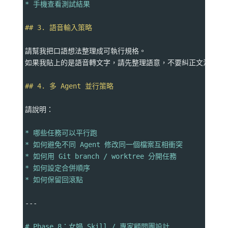
* 手機查看測試結果
## 3. 語音輸入策略
請幫我把口語想法整理成可執行規格。
如果我貼上的是語音轉文字，請先整理語意，不要糾正文法而忽
## 4. 多 Agent 並行策略
請說明：
* 哪些任務可以平行跑
* 如何避免不同 Agent 修改同一個檔案互相衝突
* 如何用 Git branch / worktree 分開任務
* 如何設定合併順序
* 如何保留回滾點
---
# Phase 8：女媧 Skill / 專家顧問團設計