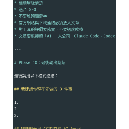
* 標題層級清楚
* 適合 SEO
* 不要堆砌關鍵字
* 官方網站與下載連結必須放入文章
* 對工具的評價要務實，不要過度吹捧
* 文章要能接續「AI 一人公司：Claude Code、Codex、Her
---
# Phase 10：最後輸出總結
最後請用以下格式總結：
## 我建議你現在先做的 3 件事
1.
2.
3.
## 哪些部分可以立刻交給 AI Agent