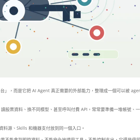
台」，而是它把 AI Agent 真正需要的外部能力，整理成一個可以被 agen
Tube 競品、讀股票資料、換不同模型、甚至呼叫付費 API，常常要準備一堆帳號、
、資料源、Skills 和機器支付放到同一個入口。
聰明，如果不能拿到即時資料、不能安全地調用工具、不能控制支出，它還是停