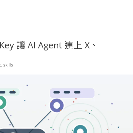
ey 讓 AI Agent 連上 X、
t
,
skills