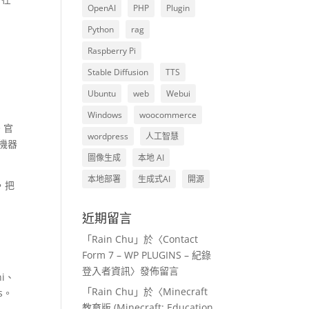
OpenAI
PHP
Plugin
Python
rag
Raspberry Pi
Stable Diffusion
TTS
Ubuntu
web
Webui
Windows
woocommerce
。官
wordpress
人工智慧
對機器
圖像生成
本地 AI
本地部署
生成式AI
開源
，把
近期留言
「
Rain Chu
」於〈
Contact
Form 7 – WP PLUGINS – 紀錄
登入者資訊
〉發佈留言
ni、
「
Rain Chu
」於〈
Minecraft
ts。
教育版 (Minecraft: Education