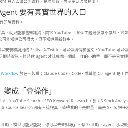
ent 真的去讀公開資料、整理噪音、再決定要怎麼輸出。
Agent 要有真實世界的入口
沒有即時資料。
果沒有工具，就只能靠舊知識猜，問它 YouTube 上某個主題競爭激不激烈，它
它可能知道公司很大，但不知道最新數字。
安裝和調用的 Skills，X/Twitter 可以做輿情和發文，YouTube 可以
以補足即時資訊。這時候 agent 才比較像一個能工作的小助手，而不是只會
 Workflow
放在一起看：Claude Code、Codex 或其他 CLI agent 是工
回答」變成「會操作」
lot、YouTube Search、SEO Keyword Research，到 US Stock Analy
arch、Multi-source Search 都有。這裡真正值得看的不是數量，而是 Skills 把
ill 時，模型可能只能說「你可以去查財報」。有 Skill 時，agent 可以