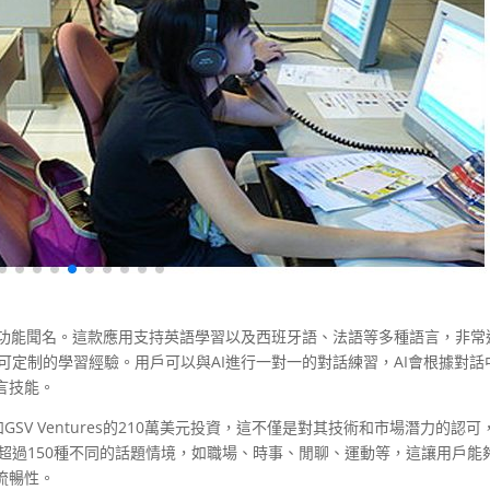
練習功能聞名。這款應用支持英語學習以及西班牙語、法語等多種語言，非常
度可定制的學習經驗。用戶可以與AI進行一對一的對話練習，AI會根據對話
言技能。
r和GSV Ventures的210萬美元投資，這不僅是對其技術和市場潛力的認可
了超過150種不同的話題情境，如職場、時事、閒聊、運動等，這讓用戶能
流暢性。