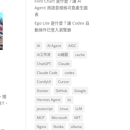
Flint Chart 是什麼？讓 AI
Agent 用語意規格可靠產生圖
表
Ego Lite 是什麼？讓 Codex 自
動操作已登入瀏覽器
AI
AI Agent
AIGC
AI工作流
AI繪圖
cache
ChatGPT
Claude
Claude Code
codex
ComfyUI
Cursor
Docker
GitHub
Google
。隨
Hermes Agent
iis
ET、
javascript
Linux
LLM
MCP
Microsoft
NFT
Nginx
Nvidia
ollama