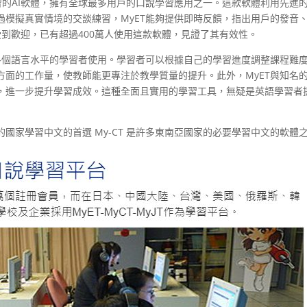
於英語學習的AI軟體，擁有全球最多用戶的口說學習應用之一。這款軟體利用先進
過模擬真實情境的交談練習，MyET能夠提供即時反饋，指出用戶的發音
受到歡迎，已有超過400萬人使用這款軟體，見證了其有效性。
合各個語言水平的學習者使用。學習者可以根據自己的學習進度調整課程難
方面的工作量，使教師能更專注於教學質量的提升。此外，MyET與知名
，進一步提升學習成效。這種全面且實用的學習工具，無疑是英語學習者
國家學習中文的首選 My-CT 是許多東南亞國家的必要學習中文的軟體