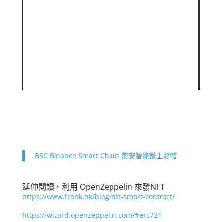
BSC Binance Smart Chain 幣安智能鏈上發幣
延伸閱讀，利用 OpenZeppelin 來發NFT
https://www.frank.hk/blog/nft-smart-contract/
https://wizard.openzeppelin.com/#erc721