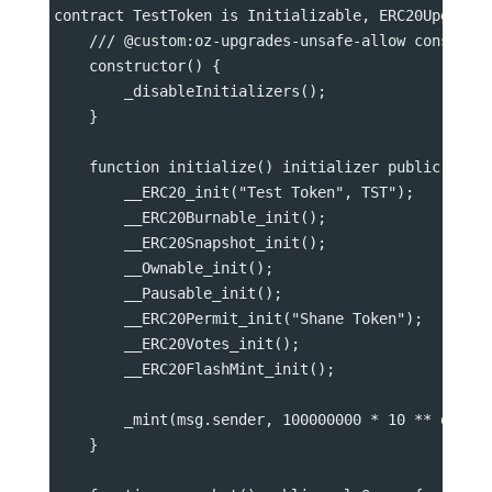
contract TestToken is Initializable, ERC20Upgrade
    /// @custom:oz-upgrades-unsafe-allow construc
    constructor() {
        _disableInitializers();
    }
    function initialize() initializer public {
        __ERC20_init("Test Token", TST");
        __ERC20Burnable_init();
        __ERC20Snapshot_init();
        __Ownable_init();
        __Pausable_init();
        __ERC20Permit_init("Shane Token");
        __ERC20Votes_init();
        __ERC20FlashMint_init();
        _mint(msg.sender, 100000000 * 10 ** decim
    }