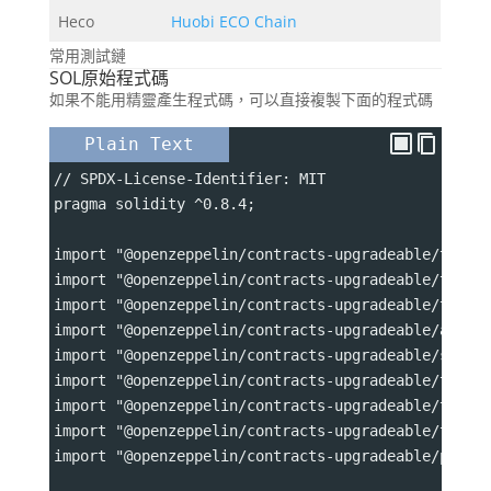
Heco
Huobi ECO Chain
常用測試鏈
SOL原始程式碼
如果不能用精靈產生程式碼，可以直接複製下面的程式碼
Plain Text
// SPDX-License-Identifier: MIT
pragma solidity ^0.8.4;
import "@openzeppelin/contracts-upgradeable/token
import "@openzeppelin/contracts-upgradeable/token
import "@openzeppelin/contracts-upgradeable/token
import "@openzeppelin/contracts-upgradeable/acces
import "@openzeppelin/contracts-upgradeable/secur
import "@openzeppelin/contracts-upgradeable/token
import "@openzeppelin/contracts-upgradeable/token
import "@openzeppelin/contracts-upgradeable/token
import "@openzeppelin/contracts-upgradeable/proxy