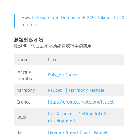
How to Create and Deploy an ERC20 Token – In 20
minutes
測試鏈做測試
測試時，需要去水龍頭那邊取得手續費用
Name
Link
polygon-
Polygon Faucet
mumbai
harmony
Faucet || Harmony Testnet
Cronos
https://cronos.crypto.org/faucet
IoTeX Faucet – Getting IoTeX for
iotex
development
Bsc
Binance Smart Chain: Faucet