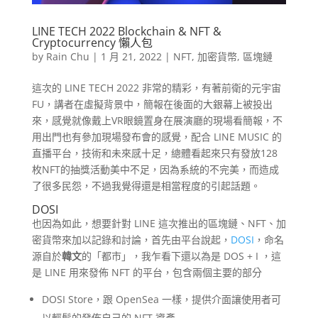
LINE TECH 2022 Blockchain & NFT &
Cryptocurrency 懶人包
by
Rain Chu
|
1 月 21, 2022
|
NFT
,
加密貨幣
,
區塊鏈
這次的 LINE TECH 2022 非常的精彩，有著前衛的元宇宙
FU，講者在虛擬背景中，簡報在後面的大銀幕上被投出
來，感覺就像戴上VR眼鏡置身在展演廳的現場看簡報，不
用出門也有參加現場發布會的感覺，配合 LINE MUSIC 的
直播平台，技術和未來感十足，總體看起來只有發放128
枚NFT的抽獎活動美中不足，因為系統的不完美，而造成
了很多民怨，不過我覺得還是相當程度的引起話題。
DOSI
也因為如此，想要針對 LINE 這次推出的區塊鏈、NFT、加
密貨幣來加以記錄和討論，首先由平台說起，
DOSI
，命名
源自於
韓文
的「都市」，我乍看下還以為是 DOS + I ，這
是 LINE 用來發佈 NFT 的平台，包含兩個主要的部分
DOSI Store，跟 OpenSea 一樣，提供介面讓使用者可
以輕鬆的發佈自己的 NFT 資產