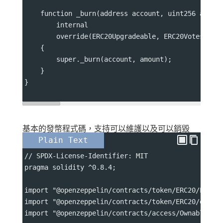
    function _burn(address account, uint256 amoun
        internal
        override(ERC20Upgradeable, ERC20VotesUpgr
    {
        super._burn(account, amount);
    }
}
基本的發幣程式碼，支持可以維護以及可以銷毀
Plain Text
// SPDX-License-Identifier: MIT
pragma solidity ^0.8.4;
import "@openzeppelin/contracts/token/ERC20/ERC20
import "@openzeppelin/contracts/token/ERC20/exten
import "@openzeppelin/contracts/access/Ownable.so