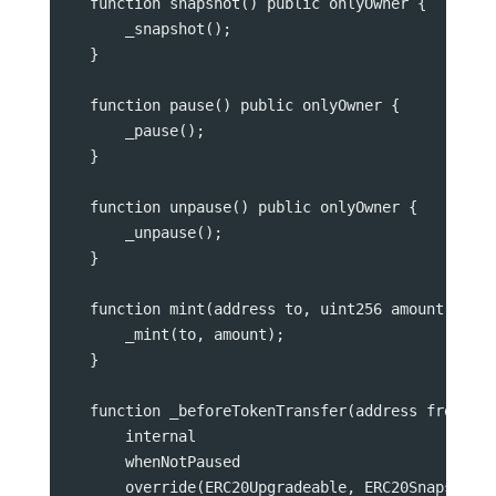
    function snapshot() public onlyOwner {
        _snapshot();
    }
    function pause() public onlyOwner {
        _pause();
    }
    function unpause() public onlyOwner {
        _unpause();
    }
    function mint(address to, uint256 amount) pub
        _mint(to, amount);
    }
    function _beforeTokenTransfer(address from, a
        internal
        whenNotPaused
        override(ERC20Upgradeable, ERC20SnapshotU