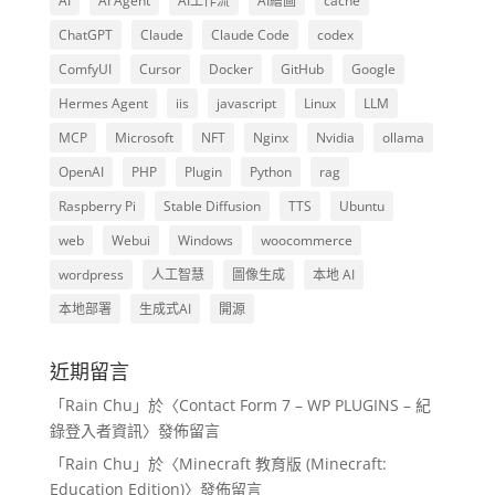
AI
AI Agent
AI工作流
AI繪圖
cache
ChatGPT
Claude
Claude Code
codex
ComfyUI
Cursor
Docker
GitHub
Google
Hermes Agent
iis
javascript
Linux
LLM
MCP
Microsoft
NFT
Nginx
Nvidia
ollama
OpenAI
PHP
Plugin
Python
rag
Raspberry Pi
Stable Diffusion
TTS
Ubuntu
web
Webui
Windows
woocommerce
wordpress
人工智慧
圖像生成
本地 AI
本地部署
生成式AI
開源
近期留言
「
Rain Chu
」於〈
Contact Form 7 – WP PLUGINS – 紀
錄登入者資訊
〉發佈留言
「
Rain Chu
」於〈
Minecraft 教育版 (Minecraft:
Education Edition)
〉發佈留言