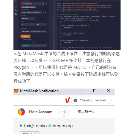
5.在 MetaMask 中確認合約正確性，注意發行到的網路是
否正確，以及看一下 Gas Fee 多少錢，本例是發行在
Ploygon 上，所以使用的代幣是 MATIC ，自己的錢包有
沒有對應的代幣可以支付，檢查完畢按下確認後就可以發
行成功了