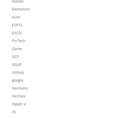
Docker
Elementor
esim
ESP32
EXCEL
FinTech
Game
GCP
GGUF
GitHub
google
Harmony
Hermes
Hyper-V
IIS