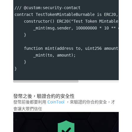
/// @custom:security-contact 
contract TestTokenMintableBurnable is ERC20, ERC2
    constructor() ERC20("Test Token Mintable Burn
        _mint(msg.sender, 100000000 * 10 ** decim
    }
    function mint(address to, uint256 amount) pub
        _mint(to, amount);
    }
}
發幣之後，驗證合約的安全性
發幣前後都要利用
CoinTool
，來驗證的你合約安全，才
會讓大眾們信任