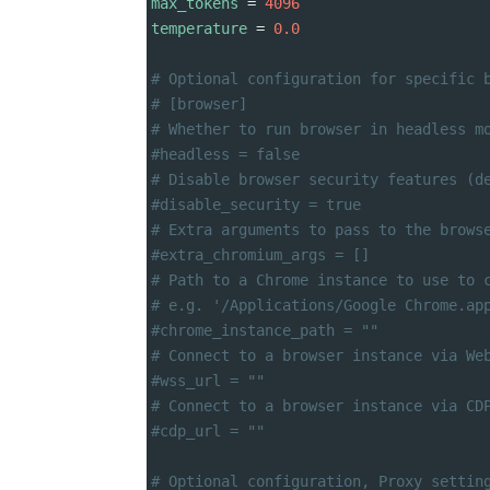
max_tokens
 = 
4096
temperature
 = 
0.0
# Optional configuration for specific 
# [browser]
# Whether to run browser in headless m
#headless = false
# Disable browser security features (d
#disable_security = true
# Extra arguments to pass to the brows
#extra_chromium_args = []
# Path to a Chrome instance to use to 
# e.g. '/Applications/Google Chrome.ap
#chrome_instance_path = ""
# Connect to a browser instance via We
#wss_url = ""
# Connect to a browser instance via CD
#cdp_url = ""
# Optional configuration, Proxy settin