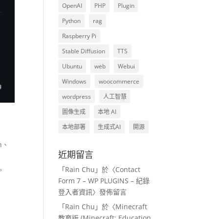
OpenAI
PHP
Plugin
Python
rag
Raspberry Pi
Stable Diffusion
TTS
Ubuntu
web
Webui
Windows
woocommerce
wordpress
人工智慧
圖像生成
本地 AI
本地部署
生成式AI
開源
n、
近期留言
「
Rain Chu
」於〈
Contact
。
Form 7 – WP PLUGINS – 紀錄
登入者資訊
〉發佈留言
「
Rain Chu
」於〈
Minecraft
教育版 (Minecraft: Education