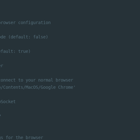
browser configuration
ode (default: false)
efault: true)
er
connect to your normal browser
p/Contents/MacOS/Google Chrome'
bSocket
P
gs for the browser