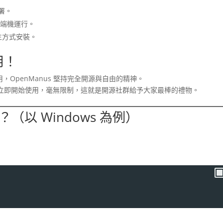
部署。
過終端機運行。
原生方式安裝。
用！
，OpenManus 堅持完全開源與自由的精神。
立即開始使用，毫無限制，這就是開源社群給予大家最棒的禮物。
？（以 Windows 為例）