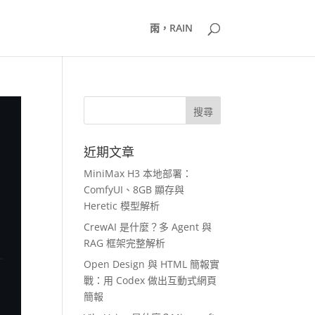
雨，RAIN
近期文章
MiniMax H3 本地部署：
ComfyUI、8GB 顯存與
Heretic 模型解析
CrewAI 是什麼？多 Agent 與
RAG 框架完整解析
Open Design 與 HTML 簡報實
戰：用 Codex 做出互動式網頁
簡報