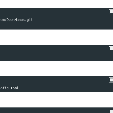
oem/OpenManus.git
onfig.toml