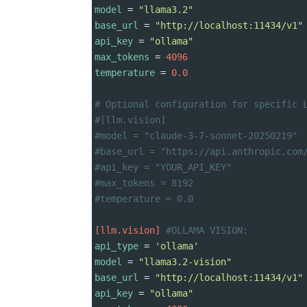
model
 = 
"llama3.2"
base_url
 = 
"http://localhost:11434/v1"
api_key
 = 
"ollama"
max_tokens
 = 
4096
temperature
 = 
0.0
# Optional configuration for specific 
#[llm.vision]
#model = "claude-3-7-sonnet-20250219" 
#base_url = "https://api.anthropic.com
#api_key = "YOUR_API_KEY"             
#max_tokens = 8192                    
#temperature = 0.0                    
[llm.vision]
#OLLAMA VISION:
api_type
 = 
'ollama'
model
 = 
"llama3.2-vision"
base_url
 = 
"http://localhost:11434/v1"
api_key
 = 
"ollama"