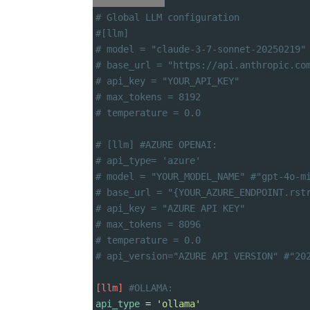
# Global LLM configuration
#[llm]
# model = "claude-3-7-sonnet-20250219"
# base_url = "https://api.anthropic.co
# api_key = "YOUR_API_KEY"            
# max_tokens = 8192                   
# temperature = 0.0                   
# [llm] #AZURE OPENAI:
# api_type= 'azure'
# model = "YOUR_MODEL_NAME" #"gpt-4o-m
# base_url = "{YOUR_AZURE_ENDPOINT.rst
# api_key = "AZURE API KEY"
# max_tokens = 8096
# temperature = 0.0
# api_version="AZURE API VERSION" #"20
[llm]
#OLLAMA:
api_type
 = 
'ollama'