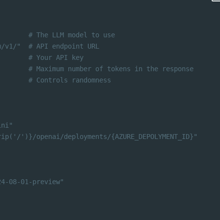
        # The LLM model to use
m/v1/"  # API endpoint URL
        # Your API key
        # Maximum number of tokens in the response
        # Controls randomness
ini"
rip('/')}/openai/deployments/{AZURE_DEPOLYMENT_ID}"
24-08-01-preview"