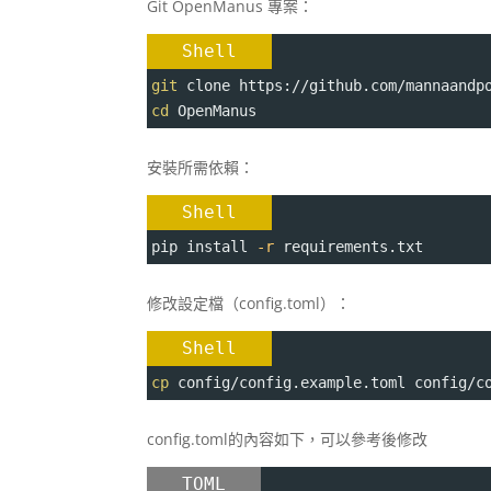
Git OpenManus 專案：
Shell
git
 clone https://github.com/mannaandp
cd
 OpenManus
安裝所需依賴：
Shell
pip install 
-r
 requirements.txt
修改設定檔（config.toml）：
Shell
cp
 config/config.example.toml config/c
config.toml的內容如下，可以參考後修改
TOML