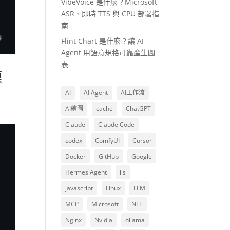
VibeVoice 是什麼？Microsoft
ASR、即時 TTS 與 CPU 部署指
南
Flint Chart 是什麼？讓 AI
Agent 用語意規格可靠產生圖
表
模
AI
AI Agent
AI工作流
AI繪圖
cache
ChatGPT
Claude
Claude Code
codex
ComfyUI
Cursor
Docker
GitHub
Google
Hermes Agent
iis
javascript
Linux
LLM
MCP
Microsoft
NFT
Nginx
Nvidia
ollama