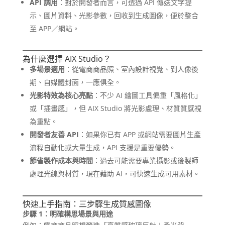
API 調用
：對於開發者而言，可透過 API 傳送文字提
示、圖片資料、光影參數，回收到生成圖像，便於整合
至 APP／網站。
為什麼選擇 AIX Studio？
多場景適用
：從電商商品照、室內設計視覺、到人像後
期、自媒體封面，一應俱全。
光影特效為核心亮點
：不少 AI 繪圖工具偏重「風格化」
或「插畫感」，但 AIX Studio 將光影處理、材質質感視
為重點。
開發者友善 API
：如果你已有 APP 或網站需要圖片生產
流程自動化或大量生成，API 支援是重要優勢。
節省製作成本與時間
：過去可能需要專業攝影或後製師
處理光線與材質，現在藉助 AI，可快速生成可用素材。
快速上手指南：三步驟生成質感圖像
步驟 1：明確構思場景與用途