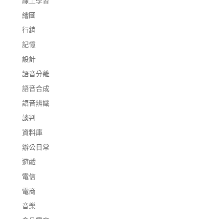
線上學習
繪圖
行銷
記憶
設計
語音分離
語音合成
語音辨識
談判
資料庫
辦公日常
遊戲
電信
電商
音樂