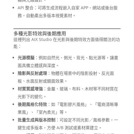
API 整合：可將生成流程嵌入自家 APP、網站或後台服
務，自動產出多版本視覺素材。
多種光影特效與後期應用
這裡列出 AIX Studio 在光影與後期特效方面值得關注的功
能：
光源模擬
：例如自然光、側光、背光、點光源等，讓畫
面具備立體感與深度。
陰影與反射處理
：物體在場景中的陰影投射、反光面
板、水面反射或鏡面效果。
材質質感增強
：金屬、玻璃、布料、木材等不同材質在
光影下的變化。
後期風格化特效
：如「電影膠片風格」、「電商清晰專
業風」、「室內柔光」等。
批量生成與版本控制
：可設定不同光影／風格參數，一
鍵生成多版本，方便 A/B 測試或素材庫建立。