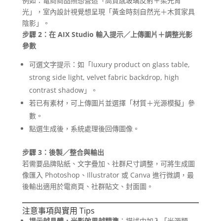
例如：電商商品照想營造「高質感玻璃反射＋柔光背
光」，室內設計視覺想呈現「黃金時刻自然光＋木質家具
陰影」。
步驟 2：在 AIX Studio 輸入提示／上傳圖片＋調整光影
參數
可選文字提示：如「luxury product on glass table,
strong side light, velvet fabric backdrop, high
contrast shadow」。
若已有素材，可上傳圖片並選擇「材質＋光源模擬」參
數。
點選生成後，系統處理後回傳圖像。
步驟 3：後製／整合與輸出
若需要品牌貼紙、文字疊加、社群尺寸調整，可將生成圖
像匯入 Photoshop、Illustrator 或 Canva 進行微調，最
後輸出適用於電商頁、社群貼文、封面圖。
注意事項與實用 Tips
提示越具體，光影效果越精準
：描述中加入「光源類