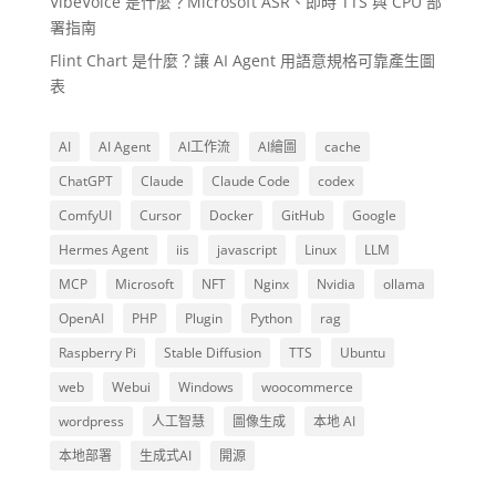
VibeVoice 是什麼？Microsoft ASR、即時 TTS 與 CPU 部
署指南
Flint Chart 是什麼？讓 AI Agent 用語意規格可靠產生圖
表
AI
AI Agent
AI工作流
AI繪圖
cache
ChatGPT
Claude
Claude Code
codex
ComfyUI
Cursor
Docker
GitHub
Google
Hermes Agent
iis
javascript
Linux
LLM
MCP
Microsoft
NFT
Nginx
Nvidia
ollama
OpenAI
PHP
Plugin
Python
rag
Raspberry Pi
Stable Diffusion
TTS
Ubuntu
web
Webui
Windows
woocommerce
wordpress
人工智慧
圖像生成
本地 AI
本地部署
生成式AI
開源