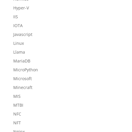
Hyper-V
IIS
IOTA
Javascript
Linux
Llama
MariaDB
MicroPython
Microsoft
Minecraft
MIS
MTBI
NFC
NFT
Nginx