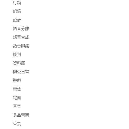
行銷
記憶
設計
語音分離
語音合成
語音辨識
談判
資料庫
辦公日常
遊戲
電信
電商
音樂
食品電商
香氛