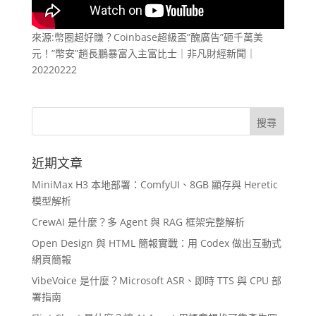
來源:幣圈超好賺？Coinbase超級盃”醜廣告”砸千萬美
元！”幣安”趙長鵬暴富入主富比士｜非凡財經新聞｜
20220222
近期文章
MiniMax H3 本地部署：ComfyUI、8GB 顯存與 Heretic
模型解析
CrewAI 是什麼？多 Agent 與 RAG 框架完整解析
Open Design 與 HTML 簡報實戰：用 Codex 做出互動式
網頁簡報
VibeVoice 是什麼？Microsoft ASR、即時 TTS 與 CPU 部
署指南