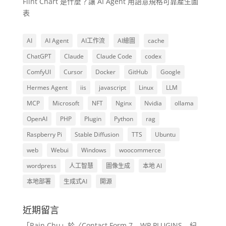
Flint Chart 是什麼？讓 AI Agent 用語意規格可靠產生圖
表
AI
AI Agent
AI工作流
AI繪圖
cache
ChatGPT
Claude
Claude Code
codex
ComfyUI
Cursor
Docker
GitHub
Google
Hermes Agent
iis
javascript
Linux
LLM
MCP
Microsoft
NFT
Nginx
Nvidia
ollama
OpenAI
PHP
Plugin
Python
rag
Raspberry Pi
Stable Diffusion
TTS
Ubuntu
web
Webui
Windows
woocommerce
wordpress
人工智慧
圖像生成
本地 AI
本地部署
生成式AI
開源
近期留言
「
Rain Chu
」於〈
Contact Form 7 – WP PLUGINS – 紀