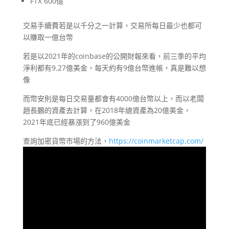
FTX 600億
交易手續費若是以千分之一計算，交易所每日最少也都可
以賺取一億台幣
若是以2021年的coinbase的公開財報來看，前三季的平均
淨利都有9.27億美金，每天約有9億台幣進帳，真是難以想
像
而幣安則是每日交易量都會有4000億台幣以上，而以老闆
趙長鵬的資產去計算，在2018年總資產為20億美金，
2021年底已經暴漲到了960億美金
查詢加密貨幣市場的方法，
https://coinmarketcap.com/