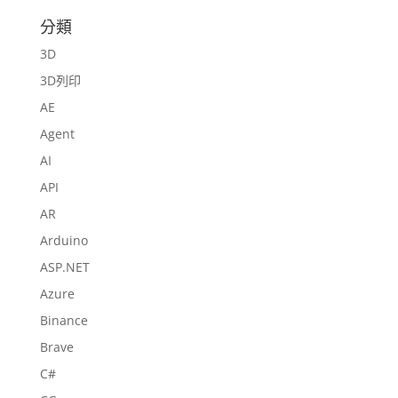
分類
3D
3D列印
AE
Agent
AI
API
AR
Arduino
ASP.NET
Azure
Binance
Brave
C#