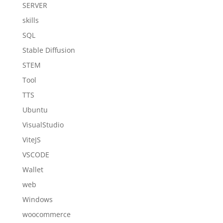
SERVER
skills
SQL
Stable Diffusion
STEM
Tool
TTS
Ubuntu
VisualStudio
ViteJS
VSCODE
Wallet
web
Windows
woocommerce