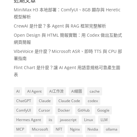
近期文章
MiniMax H3 本地部署：ComfyUI、8GB 顯存與 Heretic
模型解析
CrewAI 是什麼？多 Agent 與 RAG 框架完整解析
Open Design 與 HTML 簡報實戰：用 Codex 做出互動式
網頁簡報
VibeVoice 是什麼？Microsoft ASR、即時 TTS 與 CPU 部
署指南
Flint Chart 是什麼？讓 AI Agent 用語意規格可靠產生圖
表
AI
AI Agent
AI工作流
AI繪圖
cache
ChatGPT
Claude
Claude Code
codex
ComfyUI
Cursor
Docker
GitHub
Google
Hermes Agent
iis
javascript
Linux
LLM
MCP
Microsoft
NFT
Nginx
Nvidia
ollama