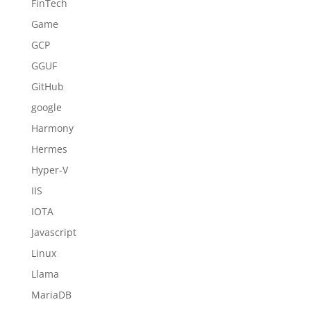
FinTech
Game
GCP
GGUF
GitHub
google
Harmony
Hermes
Hyper-V
IIS
IOTA
Javascript
Linux
Llama
MariaDB