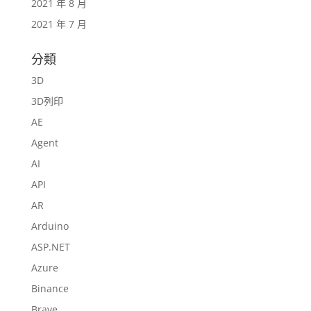
2021 年 8 月
2021 年 7 月
分類
3D
3D列印
AE
Agent
AI
API
AR
Arduino
ASP.NET
Azure
Binance
Brave