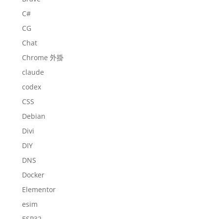
C#
CG
Chat
Chrome 外掛
claude
codex
CSS
Debian
Divi
DIY
DNS
Docker
Elementor
esim
ESP32