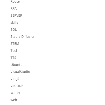
Router
RPA
SERVER
skills
SQL
Stable Diffusion
STEM
Tool
TTS
Ubuntu
VisualStudio
ViteJS
VSCODE
Wallet
web