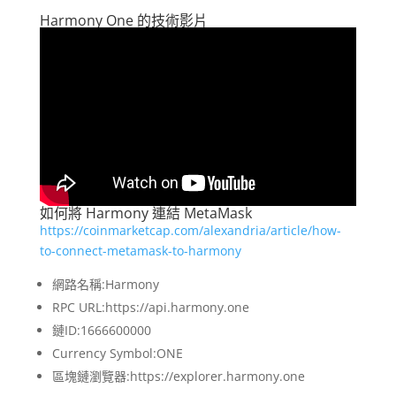
Harmony One 的技術影片
如何將 Harmony 連結 MetaMask
https://coinmarketcap.com/alexandria/article/how-
to-connect-metamask-to-harmony
網路名稱:Harmony
RPC URL:https://api.harmony.one
鏈ID:1666600000
Currency Symbol:ONE
區塊鏈瀏覽器:https://explorer.harmony.one