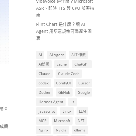
VibeVoice 是什麼？Microsoft
ASR、即時 TTS 與 CPU 部署指
南
Flint Chart 是什麼？讓 AI
Agent 用語意規格可靠產生圖
表
AI
AI Agent
AI工作流
AI繪圖
cache
ChatGPT
Claude
Claude Code
codex
ComfyUI
Cursor
Docker
GitHub
Google
Hermes Agent
iis
le
javascript
Linux
LLM
MCP
Microsoft
NFT
變成簡
Nginx
Nvidia
ollama