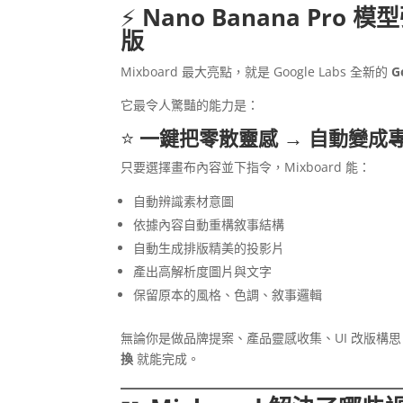
⚡
Nano Banana P
版
Mixboard 最大亮點，就是 Google Labs 全新的
G
它最令人驚豔的能力是：
⭐
一鍵把零散靈感 → 自動變成
只要選擇畫布內容並下指令，Mixboard 能：
自動辨識素材意圖
依據內容自動重構敘事結構
自動生成排版精美的投影片
產出高解析度圖片與文字
保留原本的風格、色調、敘事邏輯
無論你是做品牌提案、產品靈感收集、UI 改版構思、
換
就能完成。