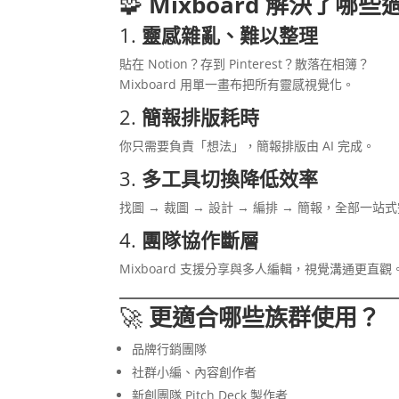
🧩
Mixboard 解決了哪
1.
靈感雜亂、難以整理
貼在 Notion？存到 Pinterest？散落在相簿？
Mixboard 用單一畫布把所有靈感視覺化。
2.
簡報排版耗時
你只需要負責「想法」，簡報排版由 AI 完成。
3.
多工具切換降低效率
找圖 → 裁圖 → 設計 → 編排 → 簡報，全部一
4.
團隊協作斷層
Mixboard 支援分享與多人編輯，視覺溝通更直觀
🚀
更適合哪些族群使用？
品牌行銷團隊
社群小編、內容創作者
新創團隊 Pitch Deck 製作者