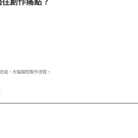
些過往創作痛點？
站式完成，大幅縮短製作流程。
。