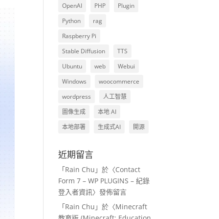
OpenAI
PHP
Plugin
Python
rag
Raspberry Pi
Stable Diffusion
TTS
Ubuntu
web
Webui
Windows
woocommerce
wordpress
人工智慧
圖像生成
本地 AI
本地部署
生成式AI
開源
近期留言
「
Rain Chu
」於〈
Contact
Form 7 – WP PLUGINS – 紀錄
登入者資訊
〉發佈留言
「
Rain Chu
」於〈
Minecraft
教育版 (Minecraft: Education