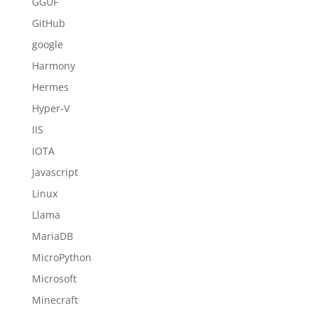
GGUF
GitHub
google
Harmony
Hermes
Hyper-V
IIS
IOTA
Javascript
Linux
Llama
MariaDB
MicroPython
Microsoft
Minecraft