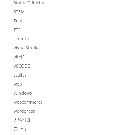
Stable Diffusion
STEM
Tool
TTS
Ubuntu
VisualStudio
ViteJS
VSCODE
Wallet
web
Windows
woocommerce
wordpress
人臉辨識
元宇宙