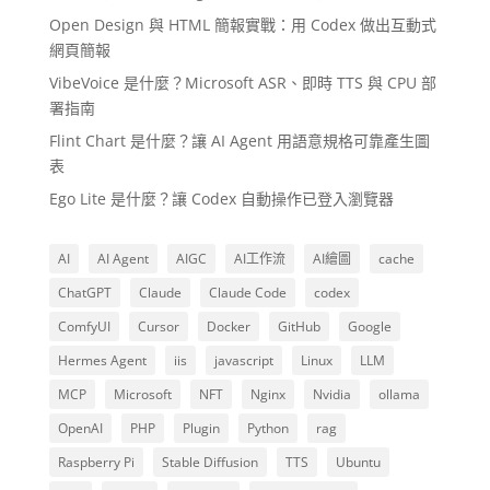
Open Design 與 HTML 簡報實戰：用 Codex 做出互動式
網頁簡報
VibeVoice 是什麼？Microsoft ASR、即時 TTS 與 CPU 部
署指南
Flint Chart 是什麼？讓 AI Agent 用語意規格可靠產生圖
表
Ego Lite 是什麼？讓 Codex 自動操作已登入瀏覽器
AI
AI Agent
AIGC
AI工作流
AI繪圖
cache
ChatGPT
Claude
Claude Code
codex
ComfyUI
Cursor
Docker
GitHub
Google
Hermes Agent
iis
javascript
Linux
LLM
MCP
Microsoft
NFT
Nginx
Nvidia
ollama
OpenAI
PHP
Plugin
Python
rag
Raspberry Pi
Stable Diffusion
TTS
Ubuntu