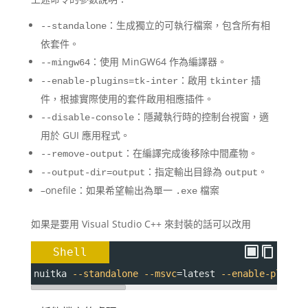
：​生成獨立的可執行檔案，包含所有相
--standalone
依套件。​
：​使用 MinGW64 作為編譯器。
--mingw64
：​啟用
插
--enable-plugins=tk-inter
tkinter
件，根據實際使用的套件啟用相應插件。​
：​隱藏執行時的控制台視窗，適
--disable-console
用於 GUI 應用程式。​
：​在編譯完成後移除中間產物。​
--remove-output
：​指定輸出目錄為
。
--output-dir=output
output
–onefile：如果希望輸出為單一
檔案
.exe
如果是要用 Visual Studio C++ 來封裝的話可以改用
Shell
nuitka 
--standalone
--msvc
=
latest 
--enable-plugin