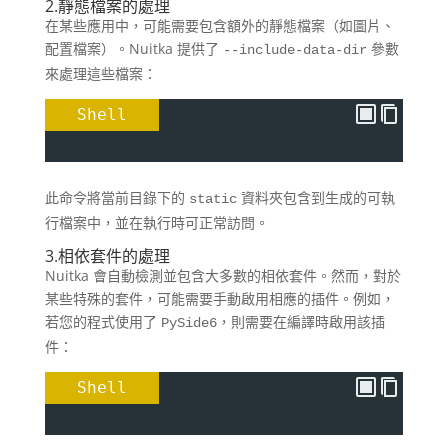
2.靜態檔案的處理
在某些應用中，可能需要包含額外的靜態檔案（如圖片、
配置檔案）。​Nuitka 提供了
參數
--include-data-dir
來處理這些檔案：
Shell
此命令將當前目錄下的
資料夾包含到生成的可執
static
行檔案中，並在執行時可正常訪問。
3.相依套件的處理
Nuitka 會自動檢測並包含大多數的相依套件。​然而，對於
某些特殊的套件，可能需要手動啟用相應的插件。​例如，
若您的程式使用了
，則需要在編譯時啟用該插
PySide6
件：
Shell