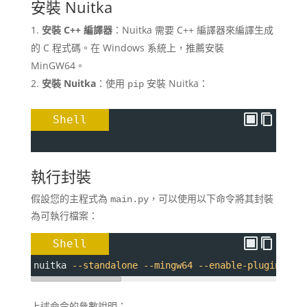
安裝 Nuitka
安裝 C++ 編譯器
：​Nuitka 需要 C++ 編譯器來編譯生成
的 C 程式碼。在 Windows 系統上，推薦安裝
MinGW64。
安裝 Nuitka
：​使用
安裝 Nuitka：
pip
Shell
執行封裝
假設您的主程式為
，可以使用以下命令將其封裝
main.py
為可執行檔案：
Shell
nuitka 
--standalone
--mingw64
--enable-plugins
=
tk
上述命令的參數說明：