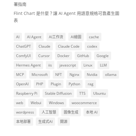
署指南
Flint Chart 是什麼？讓 AI Agent 用語意規格可靠產生圖
表
AI
AI Agent
AI工作流
AI繪圖
cache
ChatGPT
Claude
Claude Code
codex
ComfyUI
Cursor
Docker
GitHub
Google
Hermes Agent
iis
javascript
Linux
LLM
MCP
Microsoft
NFT
Nginx
Nvidia
ollama
OpenAI
PHP
Plugin
Python
rag
Raspberry Pi
Stable Diffusion
TTS
Ubuntu
web
Webui
Windows
woocommerce
wordpress
人工智慧
圖像生成
本地 AI
本地部署
生成式AI
開源