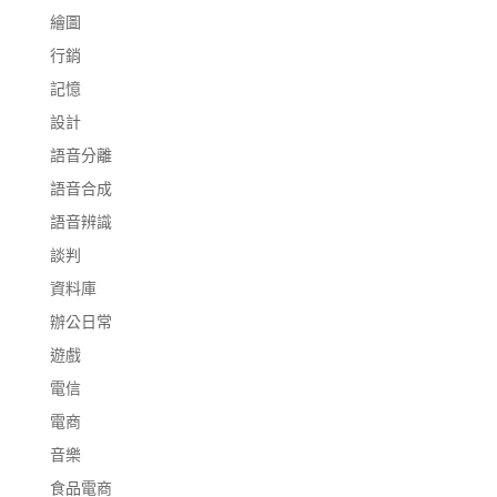
繪圖
行銷
記憶
設計
語音分離
語音合成
語音辨識
談判
資料庫
辦公日常
遊戲
電信
電商
音樂
食品電商