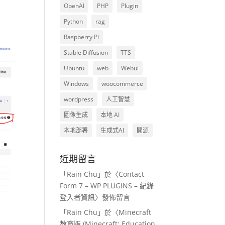
OpenAI
PHP
Plugin
Python
rag
Raspberry Pi
Stable Diffusion
TTS
Ubuntu
web
Webui
Windows
woocommerce
wordpress
人工智慧
圖像生成
本地 AI
本地部署
生成式AI
開源
近期留言
「
Rain Chu
」於〈
Contact
Form 7 – WP PLUGINS – 紀錄
登入者資訊
〉發佈留言
「
Rain Chu
」於〈
Minecraft
教育版 (Minecraft: Education