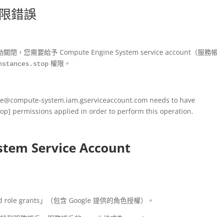
權限錯誤
給予 Compute Engine System service account（服務
權限。
nstances.stop
ce@compute-system.iam.gserviceaccount.com
needs to have
op] permissions applied in order to perform this operation.
tem Service Account
d role grants」（包含 Google 提供的角色授權）。