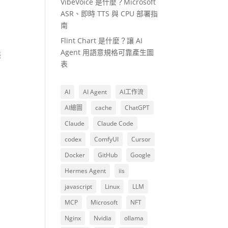
VibeVoice 是什麼？Microsoft
ASR、即時 TTS 與 CPU 部署指
南
Flint Chart 是什麼？讓 AI
Agent 用語意規格可靠產生圖
帳
表
AI
AI Agent
AI工作流
AI繪圖
cache
ChatGPT
Claude
Claude Code
codex
ComfyUI
Cursor
Docker
GitHub
Google
Hermes Agent
iis
javascript
Linux
LLM
MCP
Microsoft
NFT
Nginx
Nvidia
ollama