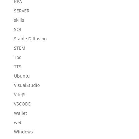
RPA
SERVER
skills
SQL
Stable Diffusion
STEM
Tool
TTS
Ubuntu
VisualStudio
ViteJS
VSCODE
Wallet
web
Windows