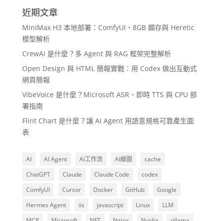
近期文章
MiniMax H3 本地部署：ComfyUI、8GB 顯存與 Heretic
模型解析
CrewAI 是什麼？多 Agent 與 RAG 框架完整解析
Open Design 與 HTML 簡報實戰：用 Codex 做出互動式
網頁簡報
VibeVoice 是什麼？Microsoft ASR、即時 TTS 與 CPU 部
署指南
Flint Chart 是什麼？讓 AI Agent 用語意規格可靠產生圖
表
AI
AI Agent
AI工作流
AI繪圖
cache
ChatGPT
Claude
Claude Code
codex
ComfyUI
Cursor
Docker
GitHub
Google
Hermes Agent
iis
javascript
Linux
LLM
MCP
Microsoft
NFT
Nginx
Nvidia
ollama