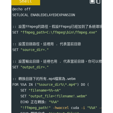
Shell
@echo off
SETLOCAL ENABLEDELAYEDEXPANSION
:: 設置FFmpeg的路徑，假設FFmpeg已經加到了系統環境變量，否
SET 
"ffmpeg_path=C:\ffmpeg\bin\ffmpeg.exe"
:: 設置目錄路徑，這裡用 . 代表當前目錄
SET 
"source_dir=."
:: 設置輸出目錄，這裡也用 . 代表當前目錄，你可以修改為
SET 
"output_dir=."
:: 轉換目錄下的所有.mp4檔案為.webm
FOR %%A IN (
"%source_dir%\*.mp4"
) DO (
    SET 
"filename=%%~nA"
    SET 
"output_file=!filename!.webm"
    ECHO 正在轉換: 
"%%A"
"!ffmpeg_path!"
-hwaccel
 cuda 
-i
"%%A"
-c
:v l