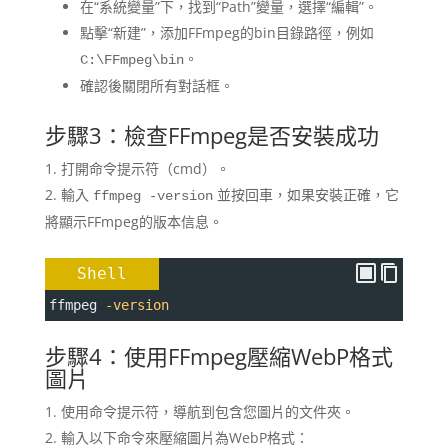
在“系統變量”下，找到“Path”變量，選擇“編輯”。
點擊“新建”，添加FFmpeg的bin目錄路徑，例如
。
C:\FFmpeg\bin
確認後關閉所有對話框。
步驟3：檢查FFmpeg是否安裝成功
打開命令提示符（cmd）。
輸入
並按回車，如果安裝正確，它
ffmpeg -version
將顯示FFmpeg的版本信息。
Shell
ffmpeg 
-version
步驟4：使用FFmpeg壓縮WebP格式
圖片
使用命令提示符，導航到包含您圖片的文件夾。
輸入以下命令來壓縮圖片為WebP格式：