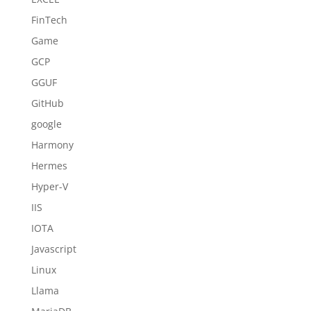
FinTech
Game
GCP
GGUF
GitHub
google
Harmony
Hermes
Hyper-V
IIS
IOTA
Javascript
Linux
Llama