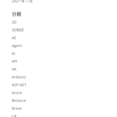
2021 年 7 月
分類
3D
3D列印
AE
Agent
AI
API
AR
Arduino
ASP.NET
Azure
Binance
Brave
C#