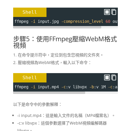
Shell
ffmpeg 
-i
 input.jpg 
-compression_level
60
 output.
步驟5：使用FFmpeg壓縮WebM格式
視頻
在命令提示符中，定位到包含您視頻的文件夾。
壓縮視頻為WebM格式，輸入以下命令：
Shell
ffmpeg 
-i
 input.mp4 
-c
:v libvpx 
-b
:v 1M 
-c
:a libv
以下是命令中的參數解釋：
-i input.mp4：這是輸入文件的名稱（MP4檔案名）。
-c:v libvpx：這個參數選擇了WebM視頻編解碼器
libvpx。