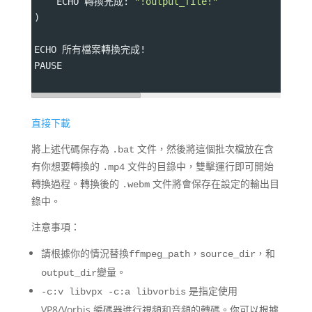
    ECHO 轉換完成: 
"!output_file!"
)
ECHO 所有檔案轉換完成!
PAUSE
直接下載
將上述代碼保存為
文件，然後將這個批次檔放在含
.bat
有你想要轉換的
文件的目錄中，雙擊運行即可開始
.mp4
轉換過程。轉換後的
文件將會保存在設定的輸出目
.webm
錄中。
注意事項：
請根據你的情況替換
，
，和
ffmpeg_path
source_dir
變量。
output_dir
是指定使用
-c:v libvpx -c:a libvorbis
VP8/Vorbis 編碼器進行視頻和音頻的轉碼。你可以根據