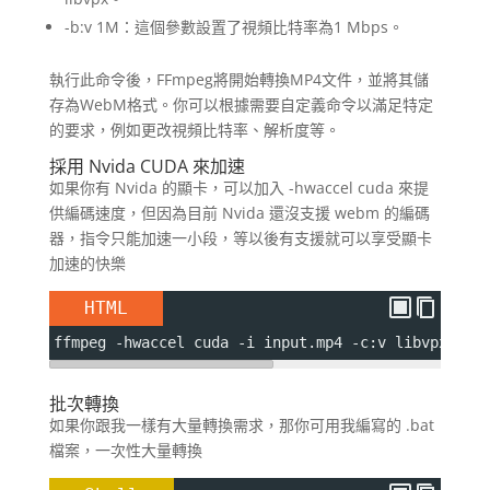
-b:v 1M：這個參數設置了視頻比特率為1 Mbps。
執行此命令後，FFmpeg將開始轉換MP4文件，並將其儲
存為WebM格式。你可以根據需要自定義命令以滿足特定
的要求，例如更改視頻比特率、解析度等。
採用 Nvida CUDA 來加速
如果你有 Nvida 的顯卡，可以加入 -hwaccel cuda 來提
供編碼速度，但因為目前 Nvida 還沒支援 webm 的編碼
器，指令只能加速一小段，等以後有支援就可以享受顯卡
加速的快樂
HTML
ffmpeg -hwaccel cuda -i input.mp4 -c:v libvpx -b:
批次轉換
如果你跟我一樣有大量轉換需求，那你可用我編寫的 .bat
檔案，一次性大量轉換