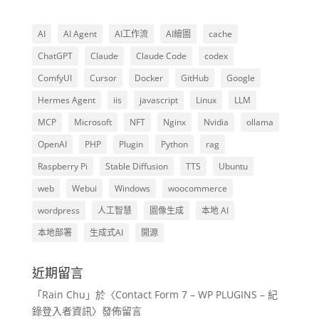
AI
AI Agent
AI工作流
AI繪圖
cache
ChatGPT
Claude
Claude Code
codex
ComfyUI
Cursor
Docker
GitHub
Google
Hermes Agent
iis
javascript
Linux
LLM
MCP
Microsoft
NFT
Nginx
Nvidia
ollama
OpenAI
PHP
Plugin
Python
rag
Raspberry Pi
Stable Diffusion
TTS
Ubuntu
web
Webui
Windows
woocommerce
wordpress
人工智慧
圖像生成
本地 AI
本地部署
生成式AI
開源
近期留言
「
Rain Chu
」於〈
Contact Form 7 – WP PLUGINS – 紀
錄登入者資訊
〉發佈留言