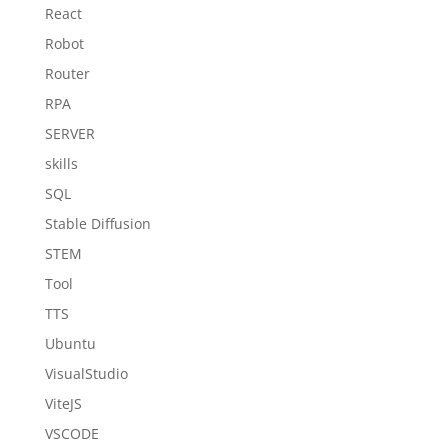
React
Robot
Router
RPA
SERVER
skills
SQL
Stable Diffusion
STEM
Tool
TTS
Ubuntu
VisualStudio
ViteJS
VSCODE