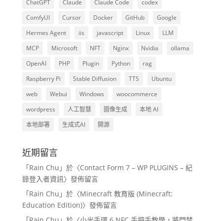
ChatGPT
Claude
Claude Code
codex
ComfyUI
Cursor
Docker
GitHub
Google
Hermes Agent
iis
javascript
Linux
LLM
MCP
Microsoft
NFT
Nginx
Nvidia
ollama
OpenAI
PHP
Plugin
Python
rag
Raspberry Pi
Stable Diffusion
TTS
Ubuntu
web
Webui
Windows
woocommerce
wordpress
人工智慧
圖像生成
本地 AI
本地部署
生成式AI
開源
近期留言
「
Rain Chu
」於〈
Contact Form 7 – WP PLUGINS – 紀
錄登入者資訊
〉發佈留言
「
Rain Chu
」於〈
Minecraft 教育版 (Minecraft:
Education Edition)
〉發佈留言
「
Rain Chu
」於〈
小米手環 6 NFC 手把手教學，將門禁