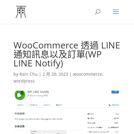
WooCommerce 透過 LINE
通知訊息以及訂單(WP
LINE Notify)
by
Rain Chu
|
2 月 20, 2023
|
woocommerce
,
wordpress