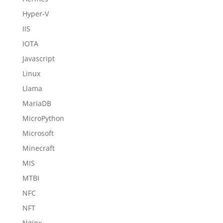
Hyper-V
IIS
IOTA
Javascript
Linux
Llama
MariaDB
MicroPython
Microsoft
Minecraft
MIS
MTBI
NFC
NFT
Nginx