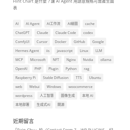
Flint Chart 是什麼？讓 AI Agent 用語意規格可靠產生圖
表
AI
AI Agent
AI工作流
AI繪圖
cache
ChatGPT
Claude
Claude Code
codex
ComfyUI
Cursor
Docker
GitHub
Google
Hermes Agent
iis
javascript
Linux
LLM
MCP
Microsoft
NFT
Nginx
Nvidia
ollama
OpenAI
PHP
Plugin
Python
rag
Raspberry Pi
Stable Diffusion
TTS
Ubuntu
web
Webui
Windows
woocommerce
wordpress
人工智慧
圖像生成
本地 AI
本地部署
生成式AI
開源
近期留言
「
Rain Chu
」於〈
Contact Form 7 – WP PLUGINS – 紀