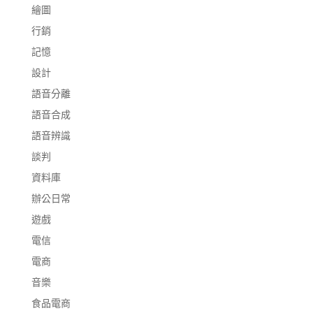
繪圖
行銷
記憶
設計
語音分離
語音合成
語音辨識
談判
資料庫
辦公日常
遊戲
電信
電商
音樂
食品電商