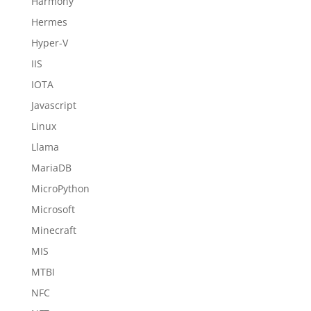
Harmony
Hermes
Hyper-V
IIS
IOTA
Javascript
Linux
Llama
MariaDB
MicroPython
Microsoft
Minecraft
MIS
MTBI
NFC