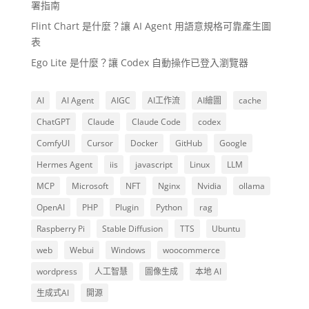
署指南
Flint Chart 是什麼？讓 AI Agent 用語意規格可靠產生圖
表
Ego Lite 是什麼？讓 Codex 自動操作已登入瀏覽器
AI
AI Agent
AIGC
AI工作流
AI繪圖
cache
ChatGPT
Claude
Claude Code
codex
ComfyUI
Cursor
Docker
GitHub
Google
Hermes Agent
iis
javascript
Linux
LLM
MCP
Microsoft
NFT
Nginx
Nvidia
ollama
OpenAI
PHP
Plugin
Python
rag
Raspberry Pi
Stable Diffusion
TTS
Ubuntu
web
Webui
Windows
woocommerce
wordpress
人工智慧
圖像生成
本地 AI
生成式AI
開源