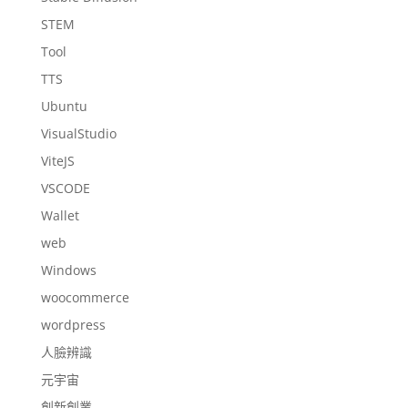
STEM
Tool
TTS
Ubuntu
VisualStudio
ViteJS
VSCODE
Wallet
web
Windows
woocommerce
wordpress
人臉辨識
元宇宙
創新創業