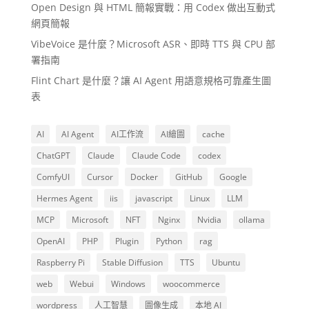
Open Design 與 HTML 簡報實戰：用 Codex 做出互動式
網頁簡報
VibeVoice 是什麼？Microsoft ASR、即時 TTS 與 CPU 部
署指南
Flint Chart 是什麼？讓 AI Agent 用語意規格可靠產生圖
表
AI
AI Agent
AI工作流
AI繪圖
cache
ChatGPT
Claude
Claude Code
codex
ComfyUI
Cursor
Docker
GitHub
Google
Hermes Agent
iis
javascript
Linux
LLM
MCP
Microsoft
NFT
Nginx
Nvidia
ollama
OpenAI
PHP
Plugin
Python
rag
Raspberry Pi
Stable Diffusion
TTS
Ubuntu
web
Webui
Windows
woocommerce
wordpress
人工智慧
圖像生成
本地 AI