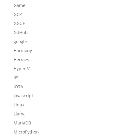
Game
GCP
GGUF
GitHub
google
Harmony
Hermes
Hyper-V
IIS
IOTA
Javascript
Linux
Llama
MariaDB
MicroPython