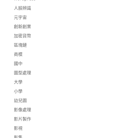
人臉辨識
元宇宙
創新創業
加密貨幣
區塊鏈
商模
國中
圖型處理
大學
小學
幼兒園
影像處理
影片製作
影視
影集