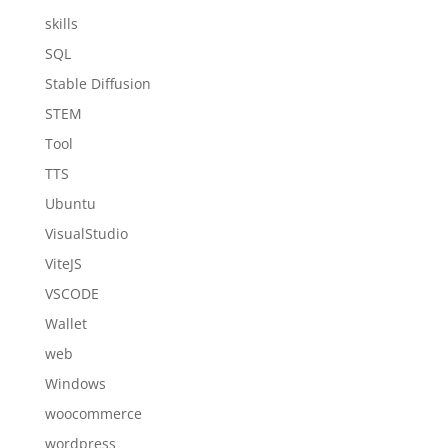
skills
SQL
Stable Diffusion
STEM
Tool
TTS
Ubuntu
VisualStudio
ViteJS
VSCODE
Wallet
web
Windows
woocommerce
wordpress