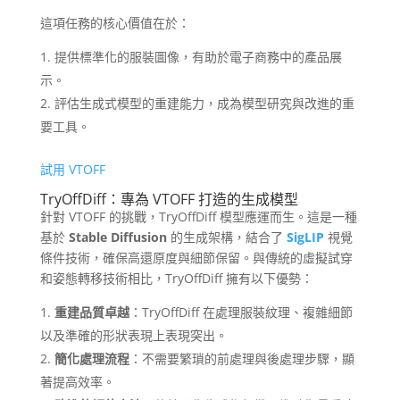
這項任務的核心價值在於：
提供標準化的服裝圖像，有助於電子商務中的產品展
示。
評估生成式模型的重建能力，成為模型研究與改進的重
要工具。
試用 VTOFF
TryOffDiff：專為 VTOFF 打造的生成模型
針對 VTOFF 的挑戰，TryOffDiff 模型應運而生。這是一種
基於
Stable Diffusion
的生成架構，結合了
SigLIP
視覺
條件技術，確保高還原度與細節保留。與傳統的虛擬試穿
和姿態轉移技術相比，TryOffDiff 擁有以下優勢：
重建品質卓越
：TryOffDiff 在處理服裝紋理、複雜細節
以及準確的形狀表現上表現突出。
簡化處理流程
：不需要繁瑣的前處理與後處理步驟，顯
著提高效率。