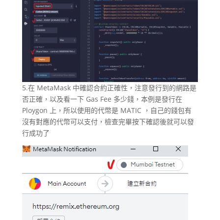
5.在 MetaMask 中確認合約正確性，注意發行到的網路是
否正確，以及看一下 Gas Fee 多少錢，本例是發行在
Ploygon 上，所以使用的代幣是 MATIC ，自己的錢包有
沒有對應的代幣可以支付，檢查完畢按下確認後就可以發
行成功了