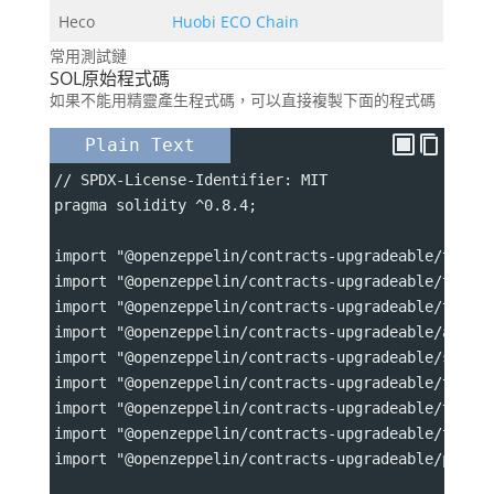
Heco
Huobi ECO Chain
常用測試鏈
SOL原始程式碼
如果不能用精靈產生程式碼，可以直接複製下面的程式碼
Plain Text
// SPDX-License-Identifier: MIT
pragma solidity ^0.8.4;
import "@openzeppelin/contracts-upgradeable/token
import "@openzeppelin/contracts-upgradeable/token
import "@openzeppelin/contracts-upgradeable/token
import "@openzeppelin/contracts-upgradeable/acces
import "@openzeppelin/contracts-upgradeable/secur
import "@openzeppelin/contracts-upgradeable/token
import "@openzeppelin/contracts-upgradeable/token
import "@openzeppelin/contracts-upgradeable/token
import "@openzeppelin/contracts-upgradeable/proxy