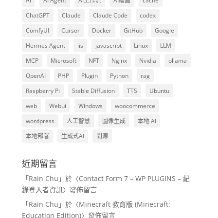
AI
AI Agent
AI工作流
AI繪圖
cache
ChatGPT
Claude
Claude Code
codex
ComfyUI
Cursor
Docker
GitHub
Google
Hermes Agent
iis
javascript
Linux
LLM
MCP
Microsoft
NFT
Nginx
Nvidia
ollama
OpenAI
PHP
Plugin
Python
rag
Raspberry Pi
Stable Diffusion
TTS
Ubuntu
web
Webui
Windows
woocommerce
wordpress
人工智慧
圖像生成
本地 AI
本地部署
生成式AI
開源
近期留言
「
Rain Chu
」於〈
Contact Form 7 – WP PLUGINS – 紀
錄登入者資訊
〉發佈留言
「
Rain Chu
」於〈
Minecraft 教育版 (Minecraft:
Education Edition)
〉發佈留言