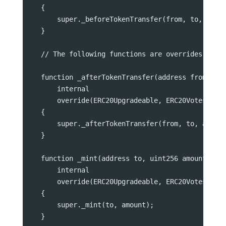
    {
        super._beforeTokenTransfer(from, to, amou
    }
    // The following functions are overrides requ
    function _afterTokenTransfer(address from, ad
        internal
        override(ERC20Upgradeable, ERC20VotesUpgr
    {
        super._afterTokenTransfer(from, to, amoun
    }
    function _mint(address to, uint256 amount)
        internal
        override(ERC20Upgradeable, ERC20VotesUpgr
    {
        super._mint(to, amount);
    }