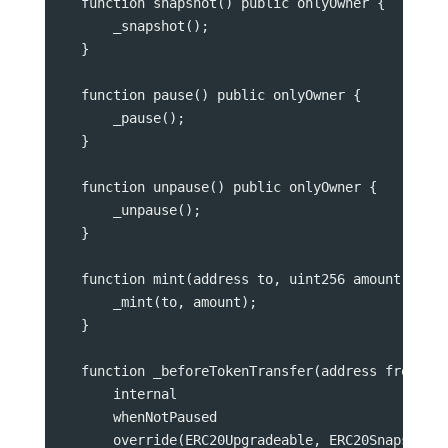
    function snapshot() public onlyOwner {
        _snapshot();
    }
    function pause() public onlyOwner {
        _pause();
    }
    function unpause() public onlyOwner {
        _unpause();
    }
    function mint(address to, uint256 amount) pub
        _mint(to, amount);
    }
    function _beforeTokenTransfer(address from, a
        internal
        whenNotPaused
        override(ERC20Upgradeable, ERC20SnapshotU