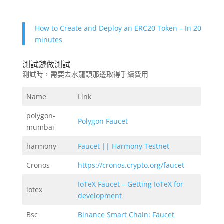
How to Create and Deploy an ERC20 Token – In 20
minutes
測試鏈做測試
測試時，需要去水龍頭那邊取得手續費用
Name
Link
polygon-
Polygon Faucet
mumbai
harmony
Faucet || Harmony Testnet
Cronos
https://cronos.crypto.org/faucet
IoTeX Faucet – Getting IoTeX for
iotex
development
Bsc
Binance Smart Chain: Faucet