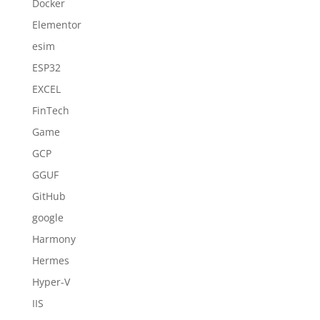
Docker
Elementor
esim
ESP32
EXCEL
FinTech
Game
GCP
GGUF
GitHub
google
Harmony
Hermes
Hyper-V
IIS