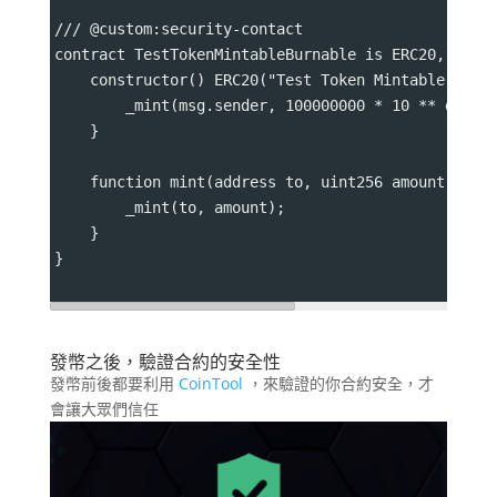
/// @custom:security-contact 
contract TestTokenMintableBurnable is ERC20, ERC2
    constructor() ERC20("Test Token Mintable Burn
        _mint(msg.sender, 100000000 * 10 ** decim
    }
    function mint(address to, uint256 amount) pub
        _mint(to, amount);
    }
}
發幣之後，驗證合約的安全性
發幣前後都要利用
CoinTool
，來驗證的你合約安全，才
會讓大眾們信任