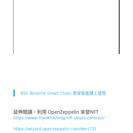
BSC Binance Smart Chain 幣安智能鏈上發幣
延伸閱讀，利用 OpenZeppelin 來發NFT
https://www.frank.hk/blog/nft-smart-contract/
https://wizard.openzeppelin.com/#erc721