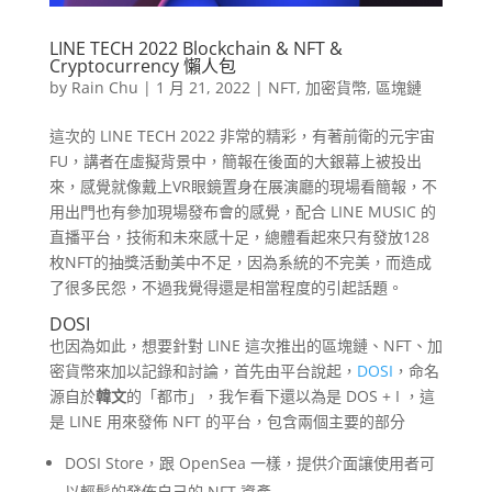
LINE TECH 2022 Blockchain & NFT &
Cryptocurrency 懶人包
by
Rain Chu
|
1 月 21, 2022
|
NFT
,
加密貨幣
,
區塊鏈
這次的 LINE TECH 2022 非常的精彩，有著前衛的元宇宙
FU，講者在虛擬背景中，簡報在後面的大銀幕上被投出
來，感覺就像戴上VR眼鏡置身在展演廳的現場看簡報，不
用出門也有參加現場發布會的感覺，配合 LINE MUSIC 的
直播平台，技術和未來感十足，總體看起來只有發放128
枚NFT的抽獎活動美中不足，因為系統的不完美，而造成
了很多民怨，不過我覺得還是相當程度的引起話題。
DOSI
也因為如此，想要針對 LINE 這次推出的區塊鏈、NFT、加
密貨幣來加以記錄和討論，首先由平台說起，
DOSI
，命名
源自於
韓文
的「都市」，我乍看下還以為是 DOS + I ，這
是 LINE 用來發佈 NFT 的平台，包含兩個主要的部分
DOSI Store，跟 OpenSea 一樣，提供介面讓使用者可
以輕鬆的發佈自己的 NFT 資產