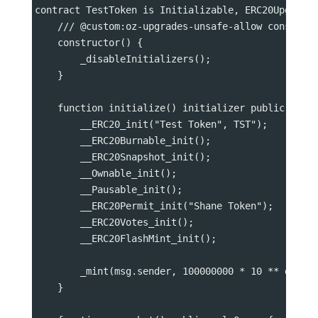
contract TestToken is Initializable, ERC20Upgrade
    /// @custom:oz-upgrades-unsafe-allow construc
    constructor() {
        _disableInitializers();
    }
    function initialize() initializer public {
        __ERC20_init("Test Token", TST");
        __ERC20Burnable_init();
        __ERC20Snapshot_init();
        __Ownable_init();
        __Pausable_init();
        __ERC20Permit_init("Shane Token");
        __ERC20Votes_init();
        __ERC20FlashMint_init();
        _mint(msg.sender, 100000000 * 10 ** decim
    }