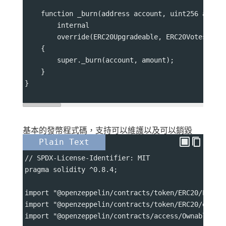
    function _burn(address account, uint256 amoun
        internal
        override(ERC20Upgradeable, ERC20VotesUpgr
    {
        super._burn(account, amount);
    }
}
基本的發幣程式碼，支持可以維護以及可以銷毀
Plain Text
// SPDX-License-Identifier: MIT
pragma solidity ^0.8.4;
import "@openzeppelin/contracts/token/ERC20/ERC20
import "@openzeppelin/contracts/token/ERC20/exten
import "@openzeppelin/contracts/access/Ownable.so