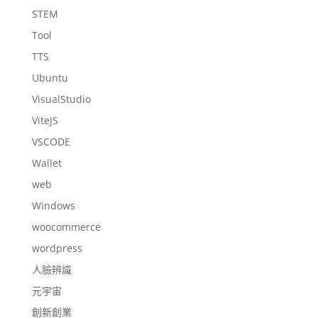
STEM
Tool
TTS
Ubuntu
VisualStudio
ViteJS
VSCODE
Wallet
web
Windows
woocommerce
wordpress
人臉辨識
元宇宙
創新創業