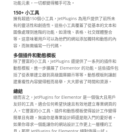
功能元素，一切都變得觸手可及。
150+ 小工具
擁有超過150個小工具，JetPlugins 為用戶提供了前所未
有的靈活性和創造性。這些小工具覆蓋了從基本的文本和
圖像處理到進階的功能，如滑塊、表格、社交媒體整合
等。這意味著用戶可以為他們的網站添加獨特和動態的內
容，而無需編寫一行代碼。
多個插件和動態模板
除了豐富的小工具，JetPlugins 還提供了一系列的插件和
動態模板，進一步擴展了 Elementor 的功能。這些插件包
括了從表單建立器到高級圖庫顯示等等。動態模板則讓創
建重複性內容變得輕而易舉，大大節省了時間和資源。
總結
總而言之，JetPlugins for Elementor 是一個強大且用戶
友好的工具，適合任何希望快速且有效地建立專業網頁的
人。它豐富的小工具、插件和動態模板使得設計工作變得
簡單且有趣，無論你是專業設計師還是剛入門的愛好者。
如果你尋求一個能讓你的網站設計工作更上一層樓的工
具，那麼 JetPlugins for Elementor 絕對值得一試。