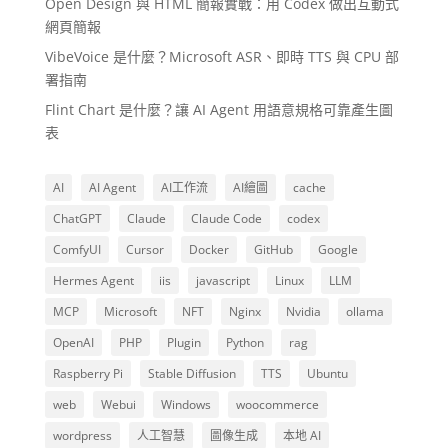
Open Design 與 HTML 簡報實戰：用 Codex 做出互動式
網頁簡報
VibeVoice 是什麼？Microsoft ASR、即時 TTS 與 CPU 部
署指南
Flint Chart 是什麼？讓 AI Agent 用語意規格可靠產生圖
表
AI
AI Agent
AI工作流
AI繪圖
cache
ChatGPT
Claude
Claude Code
codex
ComfyUI
Cursor
Docker
GitHub
Google
Hermes Agent
iis
javascript
Linux
LLM
MCP
Microsoft
NFT
Nginx
Nvidia
ollama
OpenAI
PHP
Plugin
Python
rag
Raspberry Pi
Stable Diffusion
TTS
Ubuntu
web
Webui
Windows
woocommerce
wordpress
人工智慧
圖像生成
本地 AI