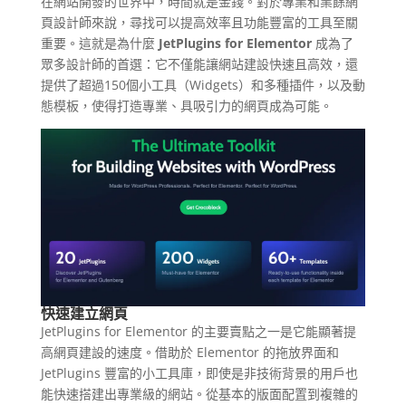
在網站開發的世界中，時間就是金錢。對於專業和業餘網
頁設計師來說，尋找可以提高效率且功能豐富的工具至關
重要。這就是為什麼
JetPlugins for Elementor
成為了
眾多設計師的首選：它不僅能讓網站建設快速且高效，還
提供了超過150個小工具（Widgets）和多種插件，以及動
態模板，使得打造專業、具吸引力的網頁成為可能。
快速建立網頁
JetPlugins for Elementor 的主要賣點之一是它能顯著提
高網頁建設的速度。借助於 Elementor 的拖放界面和
JetPlugins 豐富的小工具庫，即使是非技術背景的用戶也
能快速搭建出專業級的網站。從基本的版面配置到複雜的