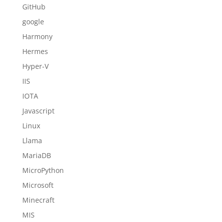
GitHub
google
Harmony
Hermes
Hyper-V
IIS
IOTA
Javascript
Linux
Llama
MariaDB
MicroPython
Microsoft
Minecraft
MIS