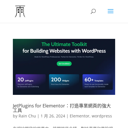
JetPlugins for Elementor：打造專業網頁的強大
工具
by
Rain Chu
|
1 月 26, 2024
|
Elementor
,
wordpress