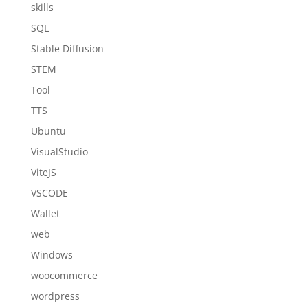
skills
SQL
Stable Diffusion
STEM
Tool
TTS
Ubuntu
VisualStudio
ViteJS
VSCODE
Wallet
web
Windows
woocommerce
wordpress