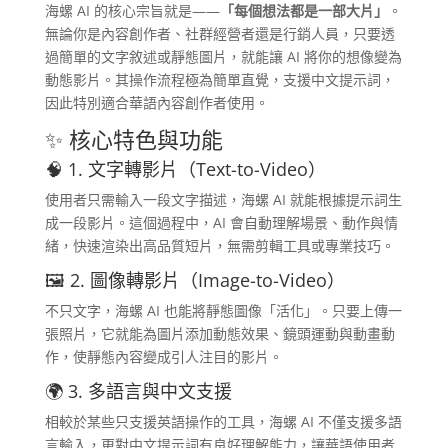
海螺 AI 的核心宗旨就是——
「每個想法都是一部大片」
。
無論你是內容創作者、社群經營者還是行銷人員，只要透
過簡單的文字敘述或靜態圖片，就能讓 AI 將你的想像變為
動態影片。其操作流程極為簡單直覺，支援中文提示詞，
因此特別適合華語內容創作者使用。
✨ 核心特色與功能
🧠 1. 文字轉影片（Text-to-Video）
使用者只需輸入一段文字描述，海螺 AI 就能根據提示詞生
成一段影片。這個過程中，AI 會自動理解場景、動作與情
緒，快速渲染出高品質短片，無需剪輯工具或專業技巧。
🖼️ 2. 圖像轉影片（Image-to-Video）
不只文字，海螺 AI 也能將靜態圖像「活化」。只要上傳一
張照片，它就能為圖片添加動態效果、鏡頭運動與動畫動
作，使靜態內容變成引人注目的影片。
🌍 3. 多語言與中文支援
相較於某些只支援英語操作的工具，海螺 AI 不僅支援多語
言輸入，更對中文提示詞有良好理解能力，讓華語使用者