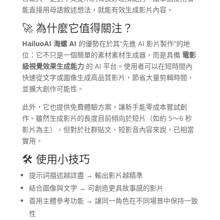
能直接用母語敘述想法，就能有效生成影片內容。
🚀 為什麼它值得關注？
HailuoAI 海螺 AI
的優勢在於其“先進 AI 影片製作”的地
位：它不只是一個簡單的素材素材生成器，而是具備
電影
級視覺效果生成能力
的 AI 平台。使用者可以在短時間內
快速從文字或圖像生成高品質影片，節省大量剪輯時間，
並擴大創作可能性。
此外，它也提供免費體驗方案，讓新手能零成本嘗試創
作。雖然生成影片的長度目前傾向於短片（如約 5～6 秒
影片為主），但對於社群貼文、短影音內容來說，已相當
實用。
🛠️ 使用小技巧
提示詞描述越詳盡 → 輸出影片越精準
結合圖像與文字 → 可創造更具故事感的影片
善用主體參考功能 → 讓同一角色在不同場景中保持一致
性