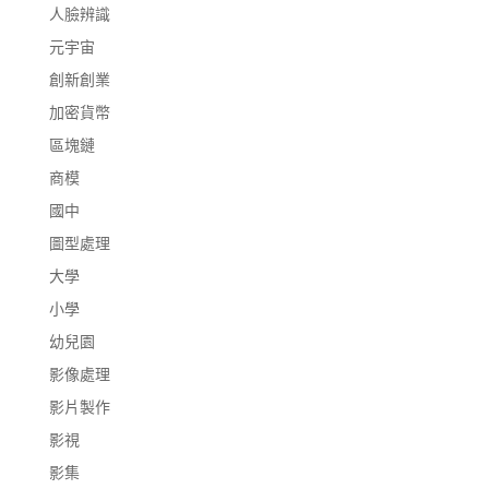
人臉辨識
元宇宙
創新創業
加密貨幣
區塊鏈
商模
國中
圖型處理
大學
小學
幼兒園
影像處理
影片製作
影視
影集