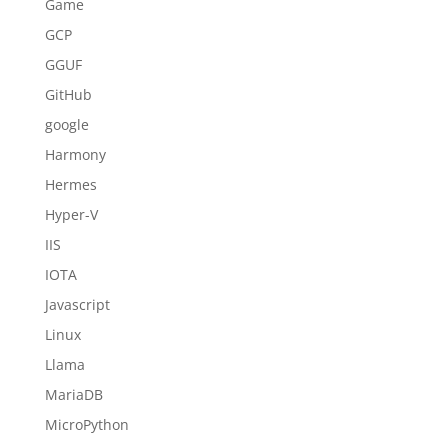
Game
GCP
GGUF
GitHub
google
Harmony
Hermes
Hyper-V
IIS
IOTA
Javascript
Linux
Llama
MariaDB
MicroPython