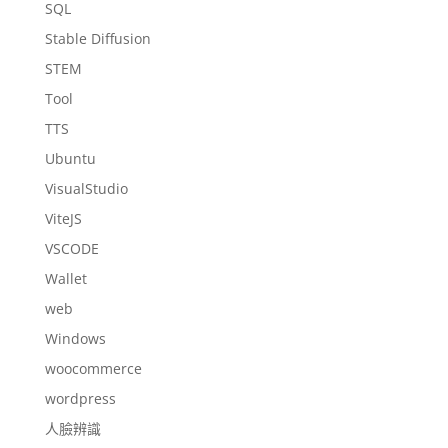
SQL
Stable Diffusion
STEM
Tool
TTS
Ubuntu
VisualStudio
ViteJS
VSCODE
Wallet
web
Windows
woocommerce
wordpress
人臉辨識