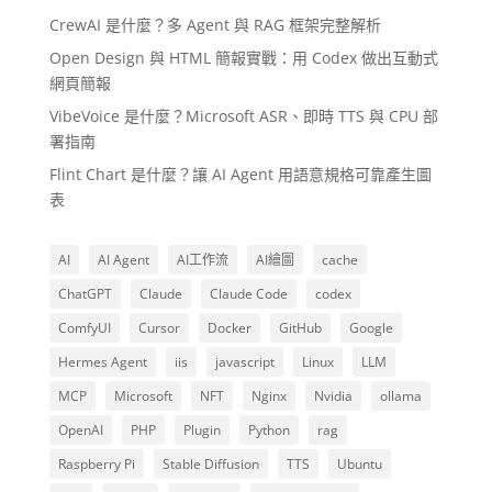
CrewAI 是什麼？多 Agent 與 RAG 框架完整解析
Open Design 與 HTML 簡報實戰：用 Codex 做出互動式
網頁簡報
VibeVoice 是什麼？Microsoft ASR、即時 TTS 與 CPU 部
署指南
Flint Chart 是什麼？讓 AI Agent 用語意規格可靠產生圖
表
AI
AI Agent
AI工作流
AI繪圖
cache
ChatGPT
Claude
Claude Code
codex
ComfyUI
Cursor
Docker
GitHub
Google
Hermes Agent
iis
javascript
Linux
LLM
MCP
Microsoft
NFT
Nginx
Nvidia
ollama
OpenAI
PHP
Plugin
Python
rag
Raspberry Pi
Stable Diffusion
TTS
Ubuntu