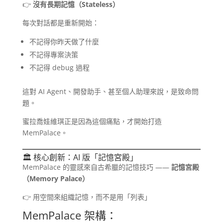
👉
沒有長期記憶（Stateless）
每次對話都是重新開始：
不記得你昨天做了什麼
不記得專案決策
不記得 debug 過程
這對 AI Agent、開發助手、甚至個人助理來說，是致命問
題。
蜜拉喬娃維琪正是因為這個痛點，才開始打造
MemPalace。
🏛️ 核心創新：AI 版「記憶宮殿」
MemPalace 的靈感來自古希臘的記憶技巧 ——
記憶宮殿
（Memory Palace）
👉 用空間來組織記憶，而不是用「列表」
MemPalace 架構：