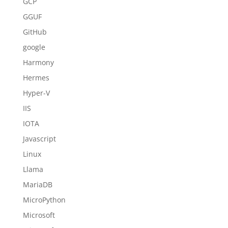
GCP
GGUF
GitHub
google
Harmony
Hermes
Hyper-V
IIS
IOTA
Javascript
Linux
Llama
MariaDB
MicroPython
Microsoft