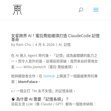
女星跨界 AI！蜜拉喬娃維琪打造 ClaudeCode 記憶
革命
by
Rain Chu
|
4 月 8, 2026
|
AI
,
記憶
在 AI 進入 Agent 時代後，「記憶」成為最關鍵的能力之
一。而令人意外的是，這場技術突破，竟然來自好萊塢女
星 —— Milla Jovovich（蜜拉·喬娃維琪）。
她與開發者合作，在
GitHub
上開源了一個震撼業界的專
案：
MemPalace
。
👉 一個主打「AI 永不失憶」的記憶系統。
🧠 為什麼 AI 需要「記憶系統」？
目前主流 LLM（像 Claude / GPT）都有一個致命缺陷：