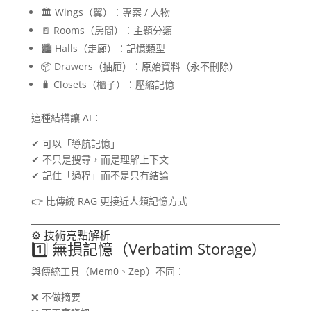
🏛️ Wings（翼）：專案 / 人物
🚪 Rooms（房間）：主題分類
🏙️ Halls（走廊）：記憶類型
📦 Drawers（抽屜）：原始資料（永不刪除）
🧳 Closets（櫃子）：壓縮記憶
這種結構讓 AI：
✔ 可以「導航記憶」
✔ 不只是搜尋，而是理解上下文
✔ 記住「過程」而不是只有結論
👉 比傳統 RAG 更接近人類記憶方式
⚙️ 技術亮點解析
1️⃣ 無損記憶（Verbatim Storage）
與傳統工具（Mem0、Zep）不同：
❌ 不做摘要