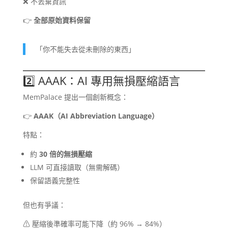
❌ 不丟棄資訊
👉
全部原始資料保留
「你不能失去從未刪除的東西」
2️⃣ AAAK：AI 專用無損壓縮語言
MemPalace 提出一個創新概念：
👉
AAAK（AI Abbreviation Language）
特點：
約
30 倍的無損壓縮
LLM 可直接讀取（無需解碼）
保留語義完整性
但也有爭議：
⚠ 壓縮後準確率可能下降（約 96% → 84%）